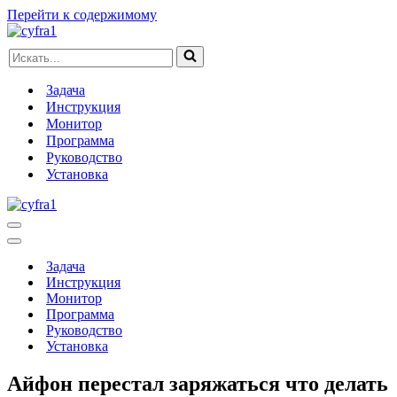
Перейти к содержимому
Искать...
Задача
Инструкция
Монитор
Программа
Руководство
Установка
Меню
навигации
Меню
навигации
Задача
Инструкция
Монитор
Программа
Руководство
Установка
Айфон перестал заряжаться что делать