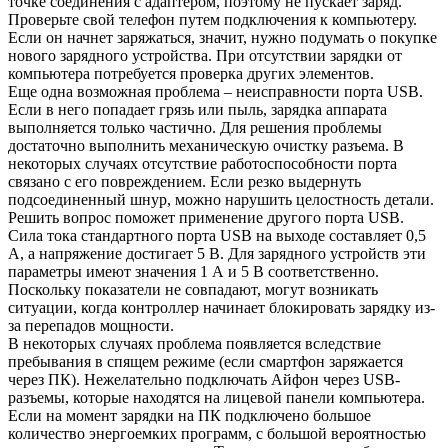
точке соединения с адаптером, поэтому не пускает заряд.
Проверьте свой телефон путем подключения к компьютеру.
Если он начнет заряжаться, значит, нужно подумать о покупке
нового зарядного устройства. При отсутствии зарядки от
компьютера потребуется проверка других элементов.
Еще одна возможная проблема – неисправности порта USB.
Если в него попадает грязь или пыль, зарядка аппарата
выполняется только частично. Для решения проблемы
достаточно выполнить механическую очистку разъема. В
некоторых случаях отсутствие работоспособности порта
связано с его повреждением. Если резко выдернуть
подсоединенный шнур, можно нарушить целостность детали.
Решить вопрос поможет применение другого порта USB.
Сила тока стандартного порта USB на выходе составляет 0,5
А, а напряжение достигает 5 В. Для зарядного устройств эти
параметры имеют значения 1 А и 5 В соответственно.
Поскольку показатели не совпадают, могут возникать
ситуации, когда контроллер начинает блокировать зарядку из-
за перепадов мощности.
В некоторых случаях проблема появляется вследствие
пребывания в спящем режиме (если смартфон заряжается
через ПК). Нежелательно подключать Айфон через USB-
разъемы, которые находятся на лицевой панели компьютера.
Если на момент зарядки на ПК подключено большое
количество энергоемких программ, с большой вероятностью