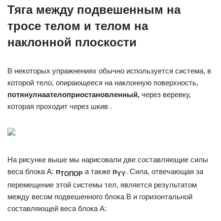
Тяга между подвешенным на
тросе телом и телом на
наклонной плоскости
В некоторых упражнениях обычно используется система, в
которой тело, опирающееся на наклонную поверхность,
потянул
на
а
тело
приостановленный,
через веревку,
которая проходит через шкив .
На рисунке выше мы нарисовали две составляющие силы
веса блока A:
п
а также
п
. Сила, отвечающая за
ТОПОР
YY
перемещение этой системы тел, является результатом
между весом подвешенного блока B и горизонтальной
составляющей веса блока A: