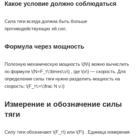
Какое условие должно соблюдаться
Сила тяги всегда должна быть больше
противодействующих ей сил.
Формула через мощность
Полезную механическую мощность \(N\) можно вычислить
по формуле \(N=F_т\;\times\;v\) , где \(v\) — скорость. Для
определения силы тяги нужно разделить мощность на
скорость: \(F_т\;=\;\frac N v.\)
Измерение и обозначение силы
тяги
Силу тяги обозначают \(F_т\) или \(F\) . Единица измерения