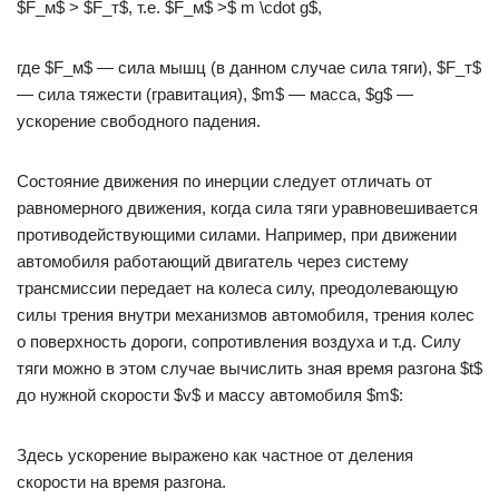
$F_м$ > $F_т$, т.е. $F_м$ >$ m \cdot g$,
где $F_м$ — сила мышц (в данном случае сила тяги), $F_т$
— сила тяжести (гравитация), $m$ — масса, $g$ —
ускорение свободного падения.
Состояние движения по инерции следует отличать от
равномерного движения, когда сила тяги уравновешивается
противодействующими силами. Например, при движении
автомобиля работающий двигатель через систему
трансмиссии передает на колеса силу, преодолевающую
силы трения внутри механизмов автомобиля, трения колес
о поверхность дороги, сопротивления воздуха и т.д. Силу
тяги можно в этом случае вычислить зная время разгона $t$
до нужной скорости $v$ и массу автомобиля $m$:
Здесь ускорение выражено как частное от деления
скорости на время разгона.