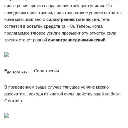
сила трения против направления тянущего усилия. По
поведению силы трения, при этом тяговое усилие остается
ниже максимального
сила
в
трение
статический
, тело
остается в
остаток средств
(а = 0). Теперь, когда
прилагаемое тяговое усилие превысит эту отметку, сила
трения станет равной
сила
в
трение
динамический.
F
— Сила трения
до того как
В приведенном выше случае тянущее усилие можно
рассчитать, исходя из чистой силы, действующей на блок.
Смотреть: