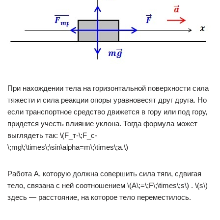
При нахождении тела на горизонтальной поверхности сила
тяжести и сила реакции опоры уравновесят друг друга. Но
если транспортное средство движется в гору или под гору,
придется учесть влияние уклона. Тогда формула может
выглядеть так: \(F_т-\;F_с-
\;mg\;\times\;\sin\alpha=m\;\times\;a.\)
Работа A, которую должна совершить сила тяги, сдвигая
тело, связана с ней соотношением \(A\;=\;F\;\times\;s\) . \(s\)
здесь — расстояние, на которое тело переместилось.