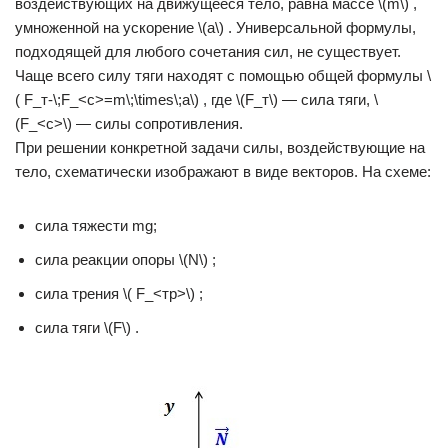
воздействующих на движущееся тело, равна массе \(m\) ,
умноженной на ускорение \(a\) . Универсальной формулы,
подходящей для любого сочетания сил, не существует.
Чаще всего силу тяги находят с помощью общей формулы \
( F_т-\;F_<с>=m\;\times\;a\) , где \(F_т\) — сила тяги, \
(F_<с>\) — силы сопротивления.
При решении конкретной задачи силы, воздействующие на
тело, схематически изображают в виде векторов. На схеме:
сила тяжести mg;
сила реакции опоры \(N\) ;
сила трения \( F_<тр>\) ;
сила тяги \(F\) .