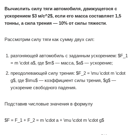
Вычислить силу тяги автомобиля, движущегося с
ускорением $3 м/с^2$, если его масса составляет 1,5
тонны, а сила трения — 10% от силы тяжести
.
Рассмотрим силу тяги как сумму двух сил:
разгоняющей автомобиль с заданным ускорением: $F_1
= m \cdot a$, где $m$ — масса, $a$ — ускорение;
преодолевающей силу трения: $F_2 = \mu \cdot m \cdot
g$, где $\mu$ — коэффициент силы трения, $g$ —
ускорение свободного падения.
Подставив числовые значения в формулу
$F = F_1 + F_2 = m \cdot a + \mu \cdot m \cdot g$