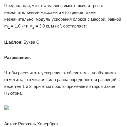
Предполагая, что эта машина имеет шкив и трос с
незначительными массами и что трение также
незначительно, модуль ускорения блоков с массой, равной
m
= 1,0 кг и м
= 3,0 кг, м / с², составляет:
1
2
Шаблон
: Буква C
Разрешение:
Чтобы рассчитать ускорение этой системы, необходимо
отметить, что чистая сила равна определяется разницей в
весе тел 1 и 2, при этом просто применяем второй Закон
Ньютона:
Автор: Рафаэль Хелерброк