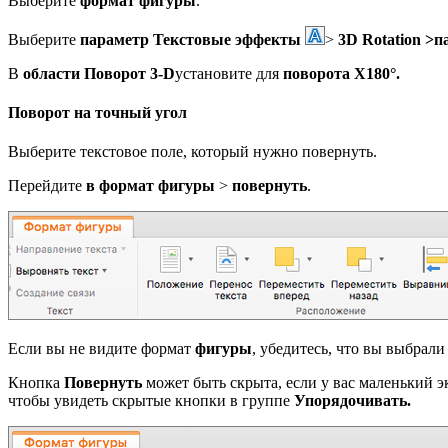
Выберите
формат фигуры
.
Выберите
параметр Текстовые эффекты
>
3D Rotation >
п
В
области Поворот 3-D
установите для
поворота X
180°.
Поворот на точный угол
Выберите текстовое поле, который нужно повернуть.
Перейдите
в формат фигуры
>
повернуть
.
Если вы не видите формат
фигуры
, убедитесь, что вы выбрали
Кнопка
Повернуть
может быть скрыта, если у вас маленький э
чтобы увидеть скрытые кнопки в группе
Упорядочивать.