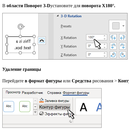
В
области Поворот 3-D
установите для
поворота X
180°.
Удаление границы
Перейдите
в формат фигуры
или
Средства
рисования >
Конт