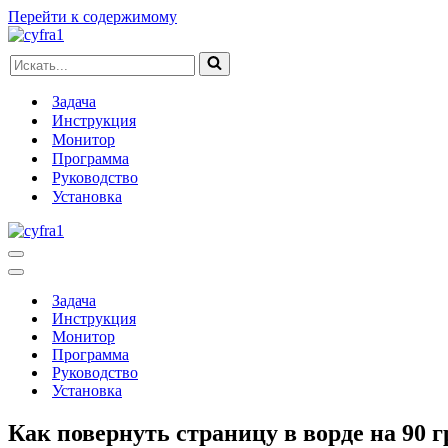
Перейти к содержимому
Искать...
Задача
Инструкция
Монитор
Программа
Руководство
Установка
Меню
навигации
Меню
навигации
Задача
Инструкция
Монитор
Программа
Руководство
Установка
Как повернуть страницу в ворде на 90 г