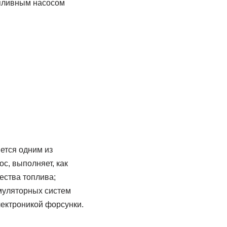
опливным насосом
ется одним из
с, выполняет, как
ества топлива;
муляторных систем
ектроникой форсунки.