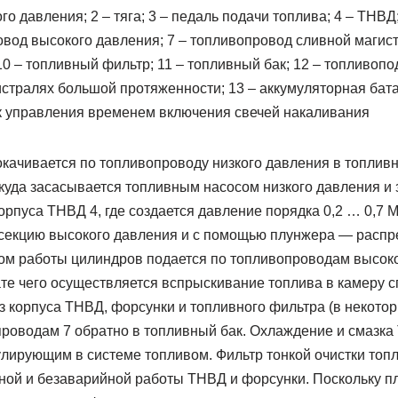
го давления; 2 – тяга; 3 – педаль подачи топлива; 4 – ТНВД
овод высокого давления; 7 – топливопровод сливной магист
10 – топливный фильтр; 11 – топливный бак; 12 – топливо
стралях большой протяженности; 13 – аккумуляторная бата
ок управления временем включения свечей накаливания
окачивается по топливо­проводу низкого давления в топлив
ткуда засасывается топливным насосом низкого давления и
рпуса ТНВД 4, где создается давление порядка 0,2 … 0,7 
 секцию высокого давления и с помощью плунжера — распре
ком работы цилиндров подается по топливопроводам высоко
ате чего осуществляется вспрыскивание топлива в камеру с
 корпуса ТНВД, форсунки и топливного фильтра (в некотор
­проводам 7 обратно в топливный бак. Охлаждение и смазк
лирующим в системе топливом. Фильтр тонкой очистки топ
ной и безаварийной работы ТНВД и форсунки. Поскольку пл