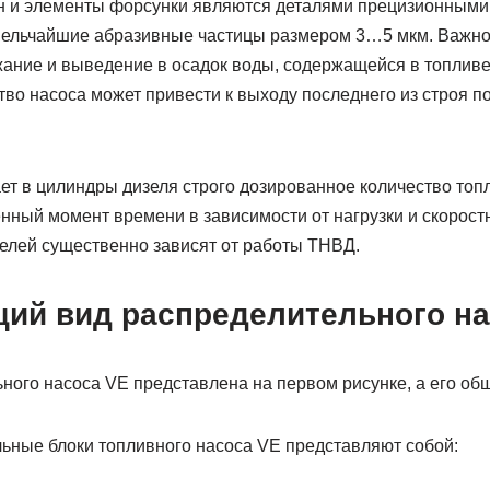
н и элементы форсунки являются деталями прецизионными
мельчайшие абразивные частицы размером 3…5 мкм. Важно
жание и выведение в осадок воды, содержащейся в топливе
во насоса может привести к выходу последнего из строя п
т в цилиндры дизеля строго дози­рован­ное количество то
нный момент времени в зависимости от нагрузки и скорост
телей существенно зависят от работы ТНВД.
щий вид распределительного на
ного насоса VE представлена на первом рисунке, а его об
ные блоки топливного насоса VE представляют собой: