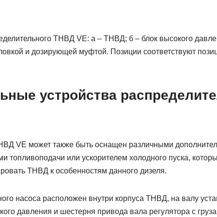
делительного ТНВД VE: а – ТНВД; б – блок высокого давле
ловкой и дозирующей муфтой. Позиции соответствуют поз
ьные устройства распределите
НВД VE может также быть оснащен различными дополнител
ами топ­ливоподачи или ускорителем холодного пуска, котор
ровать ТНВД к особенностям данного дизеля.
ного насоса расположен внутри корпуса ТНВД, на валу уста
кого давления и шестерня привода вала регулятора с груза