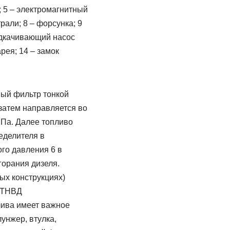
; 5 – электромагнитный
рали; 8 – форсунка; 9
подкачивающий насос
рея; 14 – замок
ный фильтр тонкой
 затем направляется во
МПа. Далее топливо
де­лителя в
го давления 6 в
горания дизеля.
ых конструкциях)
а ТНВД
лива имеет важное
унжер, втулка,