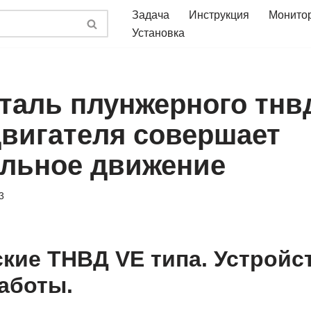
Задача
Инструкция
Монито
Установка
еталь плунжерного тнв
двигателя совершает
льное движение
3
кие ТНВД VE типа. Устройс
аботы.