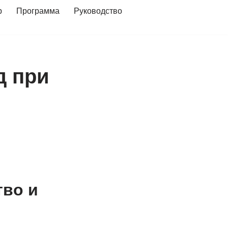
р
Программа
Руководство
д при
тво и