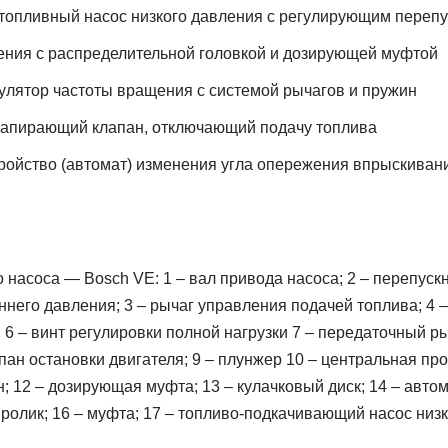
 топливный насос низкого давления с регулирующим переп
ения с распределительной головкой и дозирующей муфтой
улятор частоты вращения с системой рычагов и пружин
запирающий клапан, отключающий подачу топлива
ройство (автомат) изменения угла опережения впрыскиван
 насоса — Bosch VE: 1 – вал привода насоса; 2 – перепуск
него давления; 3 – рычаг управления подачей топлива; 4 – 
 6 – винт регулировки полной нагрузки 7 – передаточный ры
ан остановки двигателя; 9 – плунжер 10 – центральная проб
; 12 – дозирующая муфта; 13 – кулачковый диск; 14 – авт
 ролик; 16 – муфта; 17 – топливо-подкачивающий насос низ