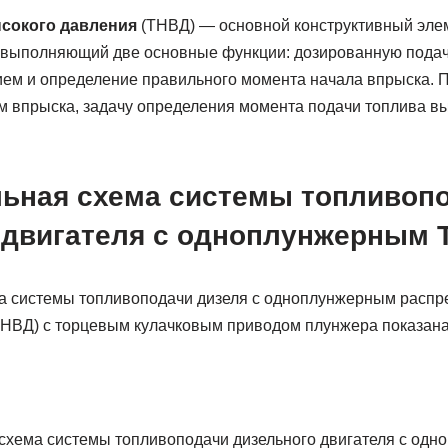
сокого давления
(ТНВД) — основной конструктивный эле
, выполняющий две основные функции: дозированную подач
ием и определение правильного момента начала впрыска. 
м впрыска, задачу определения момента подачи топлива в
ьная схема системы топливоп
 двигателя с одноплунжерным
 системы топливоподачи дизеля с одно­плунжерным расп
НВД) с торцевым кулачко­вым при­водом плунжера показана
схема системы топливоподачи дизельного двигателя с од