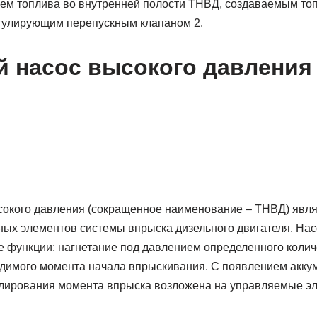
ем топлива во внутренней по­лости ТНВД, создаваемым т
егулирующим перепу­скным клапаном 2.
 насос высокого давления
сокого давления (сокращенное наименование – ТНВД) явля
ых элементов системы впрыска дизельного двигателя. Насо
е функции: нагнетание под давлением определенного колич
димого момента начала впрыскивания. С появлением акку
лирования момента впрыска возложена на управляемые эл