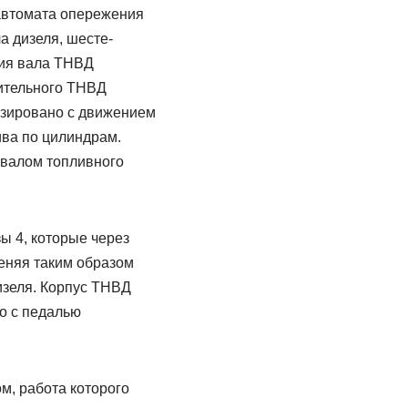
 автомата опережения
а дизеля, шесте­
ния вала ТНВД
лительного ТНВД
изировано с движением
ива по цилиндрам.
 валом топливного
ы 4, которые через
меняя таким образом
изеля. Корпус ТНВД
го с педалью
м, работа которого