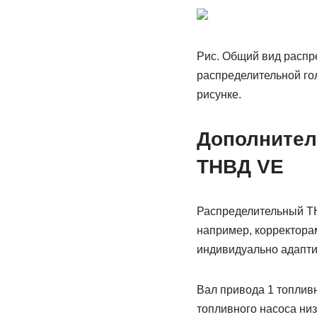
Рис. Общий вид распре
распределительной го
рисунке.
Дополнител
ТНВД VE
Распределительный Т
например, кор­рек­тор
индивидуально адапти
Вал привода 1 топлив
топливного насоса низ