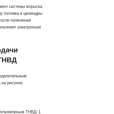
мент системы впрыска
у топлива в цилиндры
После появления
ыполняет электронная
одачи
 ТНВД
ределительным
 на рисунок:
ноплунжерным ТНВД: 1