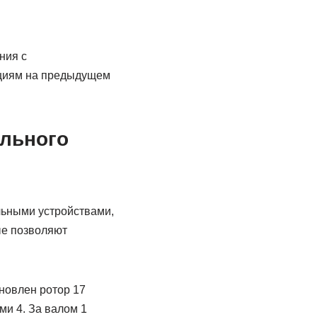
ния с
ициям на предыдущем
льного
ьными устройствами,
ые позволяют
новлен ротор 17
ми 4. За валом 1