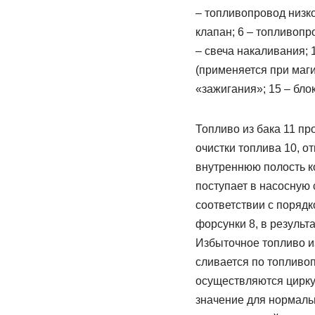
– топливопровод низко
клапан; 6 – топливопр
– свеча накаливания; 
(применяется при маги
«зажигания»; 15 – бл
Топливо из бака 11 пр
очистки топлива 10, о
внутреннюю полость ко
поступает в насосную
соответствии с поряд
форсунки 8, в результ
Избыточное топливо из
сливается по топливо
осуществляются цирку
значение для нормаль