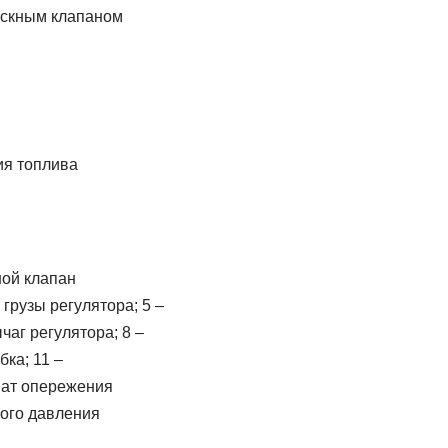
ускным клапаном
ия топлива
ной клапан
грузы регулятора; 5 –
чаг регулятора; 8 –
ка; 11 –
омат опережения
кого давления