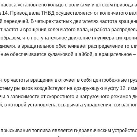
насоса установлено кольцо с ро­ли­ками и штоком привода
 14. Привод вала ТНВД осуществляется от колен­чатого вал
й передачей. В че­тырехтактных двигателях частота враще
от частоты вращения коленчатого вала, и работа распреде
 образом, что поступательное движение плунжера синхрон
изеля, а вращательное обеспечива­ет распределе­ние топл
ие обеспечивается кулачковой шай­бой, а враща­тельное –
ятор частоты вращения включает в себя центробежные груз
стему рычагов воз­действуют на дози­рующую муфту 12, из
и в зависимости от скоростного и на­грузочного режимов д
, в которой установлена ось рычага управления, связанно
прыскивания топлива является гидравлическим устройство