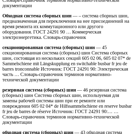
Словарь-справочник терминов нормативно-технической
документации
Обходная система сборных шин
— – система сборных шин,
предназначенная для переключения на нее присоединений на
время ремонта их коммутационного или другого
оборудования. ГОСТ 24291 90 … Коммерческая
электроэнергетика. Словарь-справочник
секционированная система (сборных) шин
— 45
секционированная система (сборных) шин Система сборных
шин, состоящая из нескольких секций 605 02 06, 605 02 07* de
Sammelschiene mit Längskupplung en switchable busbar fr jeu de
barres tronconnable Источник: ГОСТ 24291 90: Электрическая
часть … Словарь-справочник терминов нормативно-
технической документации
резервная система (сборных) шин
— 46 резервная система
(сборных) шин Система сборных шин, используемая для
замены рабочей системы шин при ее ремонте или
повреждении 605 02 04* de Hilfssammelschiene en reserve busbar
fr jeu de barres de réserve Источник: ГОСТ 24291 90:… …
Словарь-справочник терминов нормативно-технической
документации
обходная система (сборных) шин
— 43 обходная система