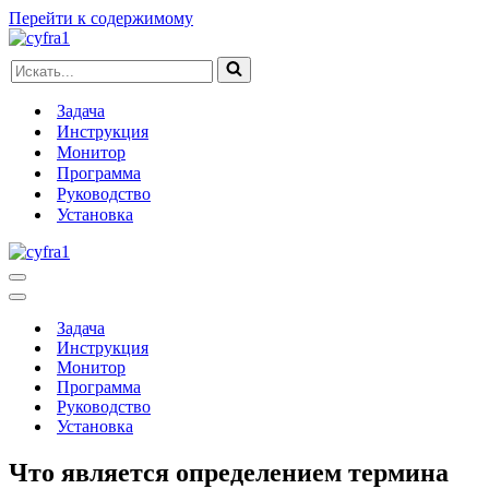
Перейти к содержимому
Искать...
Задача
Инструкция
Монитор
Программа
Руководство
Установка
Меню
навигации
Меню
навигации
Задача
Инструкция
Монитор
Программа
Руководство
Установка
Что является определением термина