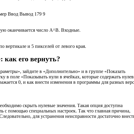
мер Ввод Вывод 179 9
орую оканчивается число A^B. Входные.
о вертикале и 5 пикселей от левого края.
: как его вернуть?
араметры», зайдите в «Дополнительно» и в группе «Показать
ку в поле «Показывать нули в ячейках, которые содержать нуле
ражается 0, и как внести изменения в программы для разных вер
еобходимо скрыть нулевые значения. Такая опция доступна
ль с помощью специальных настроек. Так что главная причина,
 Следовательно, для устранения неисправности достаточно внест