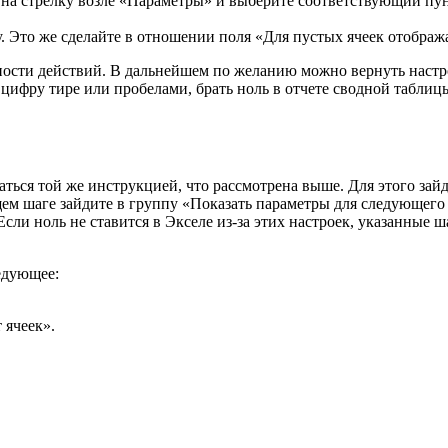
 на стрелку возле «Параметры» и выберите соответствующий пун
. Это же сделайте в отношении поля «Для пустых ячеек отображ
льности действий. В дальнейшем по желанию можно вернуть наст
цифру тире или пробелами, брать ноль в отчете сводной таблицы
аться той же инструкцией, что рассмотрена выше. Для этого зайд
ем шаге зайдите в группу «Показать параметры для следующего
ли ноль не ставится в Экселе из-за этих настроек, указанные ш
едующее:
 ячеек».