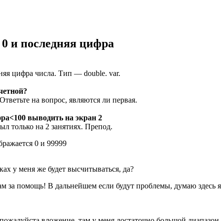
т 0 и последняя цифра
яя цифра числа. Тип — double. var.
четной?
Ответьте на вопрос, являются ли первая.
фра<100 выводить на экран 2
ыл только на 2 занятиях. Препод.
бражается 0 и 99999
ах у меня же будет высчитываться, да?
ам за помощь! В дальнейшем если будут проблемы, думаю здесь я
 пожалуйста вложение, там у меня достаточно большой диапазон