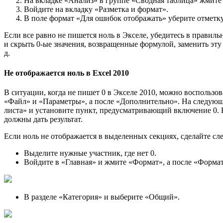
На вкладке «Анализ» в группе «Сводная таблица» жмите
Войдите на вкладку «Разметка и формат».
В поле формат «Для ошибок отображать» уберите отметку
Если все равно не пишется ноль в Экселе, убедитесь в прави
и скрыть 0-ые значения, возвращенные формулой, заменить эту 
д.
Не отображается ноль в Excel 2010
В ситуации, когда не пишет 0 в Экселе 2010, можно воспользов
«Файл» и «Параметры», а после «Дополнительно». На следующ
листа» и установите пункт, предусматривающий включение 0. Ес
должны дать результат.
Если ноль не отображается в выделенных секциях, сделайте сл
Выделите нужные участник, где нет 0.
Войдите в «Главная» и жмите «Формат», а после «Формат
В разделе «Категория» и выберите «Общий».