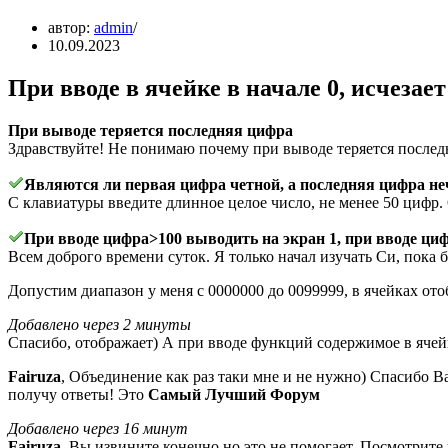
автор:
admin
10.09.2023
При вводе в ячейке в начале 0, исчезае
При выводе теряется последняя цифра
Здравствуйте! Не понимаю почему при выводе теряется последн
Являются ли первая цифра четной, а последняя цифра не
С клавиатуры введите длинное целое число, не менее 50 цифр. 
При вводе цифра>100 выводить на экран 1, при вводе ци
Всем доброго времени суток. Я только начал изучать Си, пока б
Допустим диапазон у меня с 0000000 до 0099999, в ячейках ото
Добавлено через 2 минуты
Спасибо, отображает) А при вводе функций содержимое в ячейк
Fairuza
, Объединение как раз таки мне и не нужно) Спасибо В
получу ответы! Это
Самый Лучший Форум
Добавлено через 16 минут
Fairuza
, Вы извините конечно но это не помогает. Посмотрите