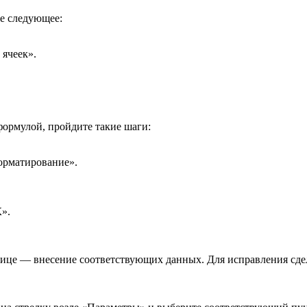
те следующее:
 ячеек».
формулой, пройдите такие шаги:
форматирование».
».
блице — внесение соответствующих данных. Для исправления сде