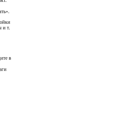
кт.
ать».
ройки
 и т.
ите в
аги