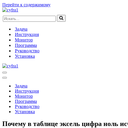
Перейти к содержимому
Искать...
Задача
Инструкция
Монитор
Программа
Руководство
Установка
Меню
навигации
Меню
навигации
Задача
Инструкция
Монитор
Программа
Руководство
Установка
Почему в таблице эксель цифра ноль ис