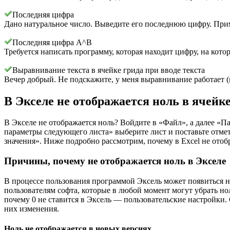
Последняя цифра
Дано натуральное число. Выведите его последнюю цифру. При
Последняя цифра A^B
Требуется написать программу, которая находит цифру, на кот
Выравнивание текста в ячейке грида при вводе текста
Вечер добрый. Не подскажите, у меня выравнивание работает (п
В Экселе не отображается ноль в ячейке
В Экселе не отображается ноль? Войдите в «Файл», а далее «П
параметры следующего листа» выберите лист и поставьте отмет
значения». Ниже подробно рассмотрим, почему в Excel не отоб
Причины, почему не отображается ноль в Экселе
В процессе пользования программой Эксель может появиться н
пользователям софта, которые в любой момент могут убрать но
почему 0 не ставится в Эксель — пользовательские настройки.
них изменения.
Ноль не отображается в новых версиях