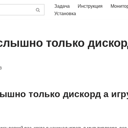
Задача
Инструкция
Монито
Установка
слышно только дискорд
3
ышно только дискорд а игр