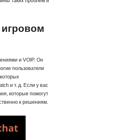
чины таких проблем и
в игровом
ениями и VOIP. Он
ногие пользователи
екоторых
ch и т. д. Если у вас
ия, которые помогут
ственно к решениям.