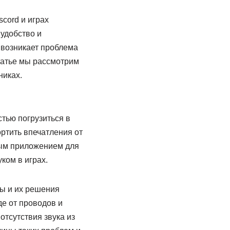
scord и играх
удобство и
 возникает проблема
статье мы рассмотрим
никах.
тью погрузиться в
ортить впечатления от
ным приложением для
ком в играх.
ны и их решения
е от проводов и
отсутствия звука из