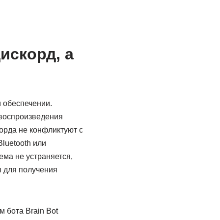
искорд, а
 обеспечении.
 воспроизведения
корда не конфликтуют с
luetooth или
ема не устраняется,
ы для получения
 бота Brain Bot