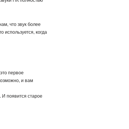
е звуки ПК полностью
ам, что звук более
о используется, когда
это первое
возможно, и вам
. И появится старое