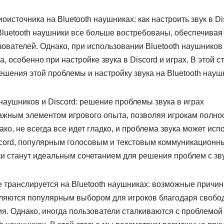
источника на Bluetooth наушниках: как настроить звук в Di
luetooth наушники все больше востребованы, обеспечивая 
ователей. Однако, при использовании Bluetooth наушников
, особенно при настройке звука в Discord и играх. В этой 
шения этой проблемы и настройку звука на Bluetooth науш
наушников и Discord: решение проблемы звука в играх
жным элементом игрового опыта, позволяя игрокам полнос
ко, не всегда все идет гладко, и проблема звука может исп
scord, популярным голосовым и текстовым коммуникацион
и станут идеальным сочетанием для решения проблем с зву
е транслируется на Bluetooth наушниках: возможные причи
вляются популярным выбором для игроков благодаря свобод
я. Однако, иногда пользователи сталкиваются с проблемой 