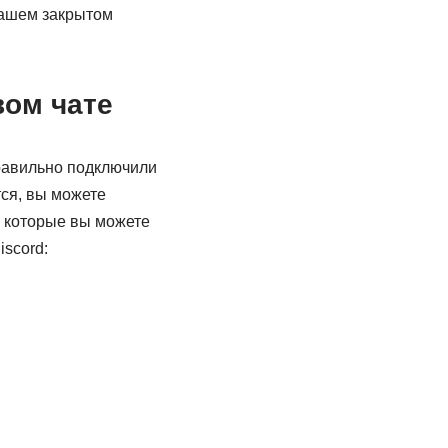
ашем закрытом
вом чате
равильно подключили
ся, вы можете
, которые вы можете
scord: