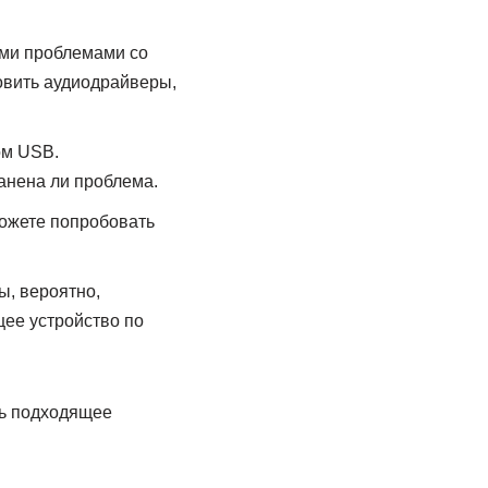
ими проблемами со
овить аудиодрайверы,
ом USB.
анена ли проблема.
можете попробовать
ы, вероятно,
щее устройство по
ть подходящее