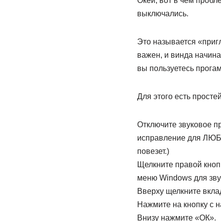
Окей, вот в чем пробле
выключались.
Это называется «пригл
важен, и винда начина
вы пользуетесь прогами
Для этого есть прост
Отключите звуковое п
исправление для ЛЮБОЙ
повезет.)
Щелкните правой кнопк
меню Windows для звук
Вверху щелкните вкла
Нажмите на кнопку с н
Внизу нажмите «ОК».