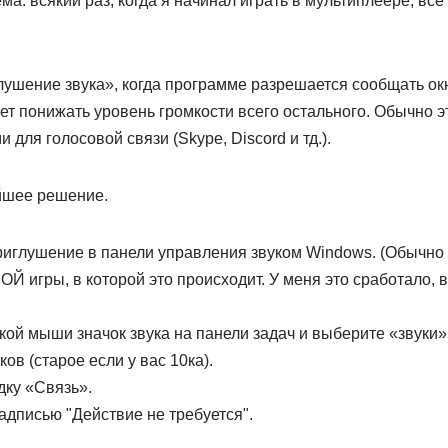
ма: всякий раз, когда я начинал играть в мультиплеере, вс
ушение звука», когда программе разрешается сообщать окн
ет понижать уровень громкости всего остального. Обычно эт
 для голосовой связи (Skype, Discord и тд.).
ейшее решение.
риглушение в панели управления звуком Windows. (Обычно 
 игры, в которой это происходит. У меня это сработало, 
ой мыши значок звука на панели задач и выберите «звуки»
ов (старое если у вас 10ка).
дку «Связь».
адписью "Действие не требуется".