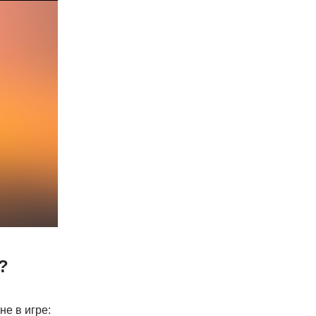
?
е в игре: