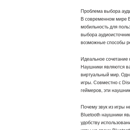
Проблема выбора аудио
В современном мире B
мобильность для польз
выбора аудиоисточника
возможные способы ре
Идеальное сочетание 
Наушники являются ва
виртуальный мир. Одна
игры. Совместно с Di
геймеров, эти наушник
Почему звук из игры н
Bluetooth наушники я
удобству использовани