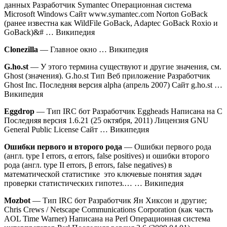
данных Разработчик Symantec Операционная система
Microsoft Windows Сайт www.symantec.com Norton GoBack
(ранее известна как WildFile GoBack, Adaptec GoBack Roxio и
GoBack)&# … Википедия
Clonezilla
— Главное окно … Википедия
G.ho.st
— У этого термина существуют и другие значения, см.
Ghost (значения). G.ho.st Тип Веб приложение Разработчик
Ghost Inc. Последняя версия alpha (апрель 2007) Сайт g.ho.st …
Википедия
Eggdrop
— Тип IRC бот Разработчик Eggheads Написана на C
Последняя версия 1.6.21 (25 октября, 2011) Лицензия GNU
General Public License Сайт … Википедия
Ошибки первого и второго рода
— Ошибки первого рода
(англ. type I errors, α errors, false positives) и ошибки второго
рода (англ. type II errors, β errors, false negatives) в
математической статистике это ключевые понятия задач
проверки статистических гипотез.… … Википедия
Mozbot
— Тип IRC бот Разработчик Ян Хиксон и другие;
Chris Crews / Netscape Communications Corporation (как часть
AOL Time Warner) Написана на Perl Операционная система