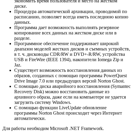
экономить время пользователя и место на жестком
диске.
Процедура автоматической архивации, проводимой по
расписанию, позволяет всегда иметь последнюю копию
данных.
Программа дает возможность выполнять резервное
копирование всех данных на жестком диске или в
разделе.
Программное обеспечение поддерживает широкий
диапазон моделей жестких дисков и съемных устройств,
в т. ч. дисководы CDR/RW и DVD+-R/RW, устройства
USB и FireWire (IEEE 1394), накопители Iomega Zip и
Jaz.
Существует возможность восстановления данных из
образов, созданных с помощью программы PowerQuest
Drive Image 7.0 или предыдущих версий Norton Ghost.
С помощью диска аварийного восстановления (Symantec
Recovery Disk) можно восстановить данные из
архивного образа, даже если на компьютере не удается
загрузить систему Windows.
С помощью функции LiveUpdate обновление
программы Norton Ghost происходит через Интернет
автоматически.
Для работы необходим Microsoft .NET Framework.