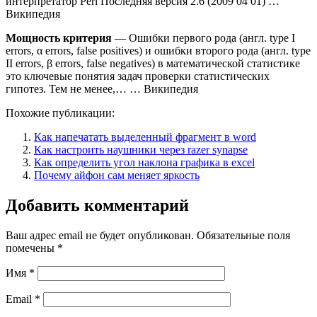
интерпретатор Perl Последняя версия 2.6 (2009 04 01) …
Википедия
Мощность критерия
— Ошибки первого рода (англ. type I
errors, α errors, false positives) и ошибки второго рода (англ. type
II errors, β errors, false negatives) в математической статистике
это ключевые понятия задач проверки статистических
гипотез. Тем не менее,… … Википедия
Похожие публикации:
Как напечатать выделенный фрагмент в word
Как настроить наушники через razer synapse
Как определить угол наклона графика в excel
Почему айфон сам меняет яркость
Добавить комментарий
Ваш адрес email не будет опубликован.
Обязательные поля
помечены
*
Имя
*
Email
*