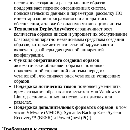
несложное создание и развертывание образов,
поддерживает перенос операционных систем,
пользовательских данных и параметров, рассылку ПО,
инвентаризацию программного и аппаратного
обеспечения, а также безопасную утилизацию систем.
Технология DeployAnywhere
ограничивает рост
количества образов дисков и упрощает их обслуживание
благодаря аппаратно-независимым средствам создания
образов, которые автоматически обнаруживают и
включают драйверы для целевой аппаратной
конфигурации.
Функция
оперативного создания образов
автоматически обновляет образы с помощью
подключенной справочной системы перед их
установкой, что снижает риск установки устаревших
образов.
Поддержка логических томов
позволяет уменьшить
время создания образов логических томов Windows и
Linux, расположенных на нескольких дисках или
разделах.
Поддержка дополнительных форматов образов
, в том
числе VMware (VMDK), SymantecBackup Exec System
Recovery™ (BESR) и PowerQuest (PQi).
Требования к системе