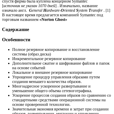
спустя фирма была куплена концерном Symantec
[
источник не указан 1070 дней
] . Изначально, название
означало англ.
G
eneral
H
ardware-
O
riented
S
ystem
T
ransfer
. [1]
В настоящее время предлагается компанией Symantec под
торговым названием
«Norton Ghost»
Содержание
Особенности
Полное резервное копирование и восстановление
системы (образ диска)
Инкрементальное резервное копирование
Дополнительное сжатие и шифрование файлов и папок
на основе событий
Локальное и внешнее резервное копирование
Упрощение процедур управления образами путем
создания меньшего количества образов.
Многоадресное ускоренное развертывание и
уменьшение общего объема сетевоготрафика.
Ускорение процессов создания образов по сравнению со
стандартными средствами операционной системы на
основе проверенной технологии.
Значительная экономия времени и затрат при создании
образов, развертывании, миграции и управлении