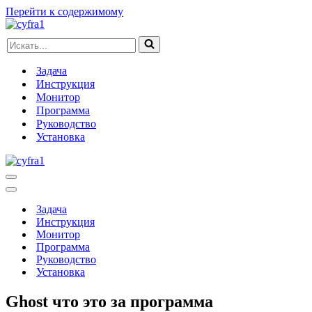
Перейти к содержимому
Искать...
Задача
Инструкция
Монитор
Программа
Руководство
Установка
Меню
навигации
Меню
навигации
Задача
Инструкция
Монитор
Программа
Руководство
Установка
Ghost что это за программа