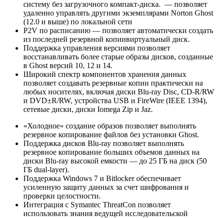
систему без загрузочного компакт-диска. — позволяет
удаленно управлять другими экземплярами Norton Ghost
(12.0 и выше) по локальной сети
P2V по расписанию — позволяет автоматически создать
из последней резервной копиивиртуальный диск.
Поддержка управления версиями позволяет
восстанавливать более старые образы дисков, созданные
в Ghost версий 10, 12 и 14.
Широкий спектр компонентов хранения данных
позволяет создавать резервные копии практически на
любых носителях, включая диски Blu-ray Disc, CD-R/RW
и DVD±R/RW, устройства USB и FireWire (IEEE 1394),
сетевые диски, диски Iomega Zip и Jaz.
«Холодное» создание образов позволяет выполнять
резервное копирование файлов без установки Ghost.
Поддержка дисков Blu-ray позволяет выполнять
резервное копирование больших объемов данных на
диски Blu-ray высокой емкости — до 25 ГБ на диск (50
ГБ dual-layer).
Поддержка Windows 7 и Bitlocker обеспечивает
усиленную защиту данных за счет шифрования и
проверки целостности.
Интеграция с Symantec ThreatCon позволяет
использовать знания ведущей исследовательской