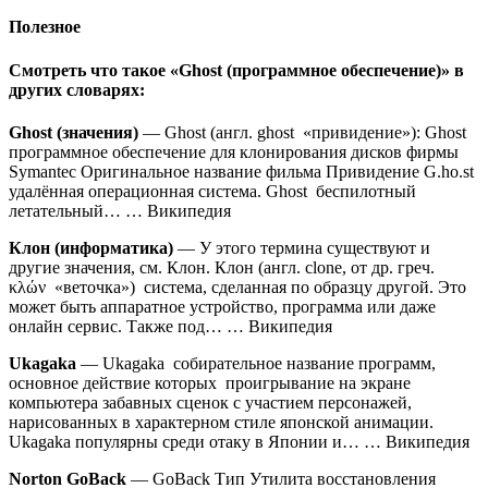
Полезное
Смотреть что такое «Ghost (программное обеспечение)» в
других словарях:
Ghost (значения)
— Ghost (англ. ghost «привидение»): Ghost
программное обеспечение для клонирования дисков фирмы
Symantec Оригинальное название фильма Привидение G.ho.st
удалённая операционная система. Ghost беспилотный
летательный… … Википедия
Клон (информатика)
— У этого термина существуют и
другие значения, см. Клон. Клон (англ. clone, от др. греч.
κλών «веточка») система, сделанная по образцу другой. Это
может быть аппаратное устройство, программа или даже
онлайн сервис. Также под… … Википедия
Ukagaka
— Ukagaka собирательное название программ,
основное действие которых проигрывание на экране
компьютера забавных сценок с участием персонажей,
нарисованных в характерном стиле японской анимации.
Ukagaka популярны среди отаку в Японии и… … Википедия
Norton GoBack
— GoBack Тип Утилита восстановления