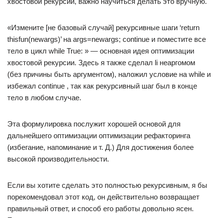
хвостовой рекурсии, важно научиться делать это вручную.
«Измените [не базовый случай] рекурсивные шаги ‘return
thisfun(newargs)’ на args=newargs; continue и поместите все
тело в цикл while True: » — основная идея оптимизации
хвостовой рекурсии. Здесь я также сделал li неаргомом
(без причины быть аргументом), наложил условие на while и
избежал continue , так как рекурсивный шаг был в конце
тело в любом случае.
Эта формулировка послужит хорошей основой для
дальнейшего оптимизации оптимизации рефакторинга
(избегание, напоминание и т. Д.) Для достижения более
высокой производительности.
Если вы хотите сделать это полностью рекурсивным, я бы
порекомендовал этот код, он действительно возвращает
правильный ответ, и способ его работы довольно ясен.