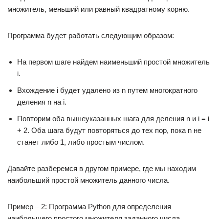
множитель, меньший или равный квадратному корню.
Программа будет работать следующим образом:
На первом шаге найдем наименьший простой множитель
i.
Вхождение i будет удалено из n путем многократного
деления n на i.
Повторим оба вышеуказанных шага для деления n и i = i
+ 2. Оба шага будут повторяться до тех пор, пока n не
станет либо 1, либо простым числом.
Давайте разберемся в другом примере, где мы находим
наибольший простой множитель данного числа.
Пример – 2: Программа Python для определения
наибольшего простого множителя заданного числа.