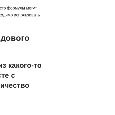
асто формулы могут
бходимо использовать
одового
з какого-то
те с
личество