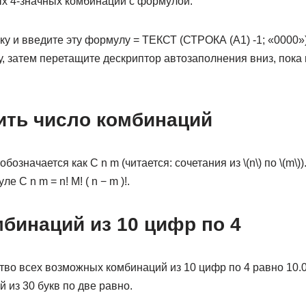
х 4-значных комбинаций с формулой:
у и введите эту формулу = ТЕКСТ (СТРОКА (A1) -1; «0000»)
, затем перетащите дескриптор автозаполнения вниз, пока 
.
ить число комбинаций
бозначается как C n m (читается: сочетания из \(n\) по \(m\)
 C n m = n! M! ( n − m )!.
бинаций из 10 цифр по 4
тво всех возможных комбинаций из 10 цифр по 4 равно 10.0
из 30 букв по две равно.