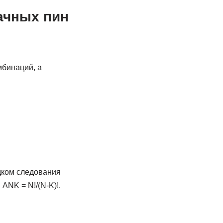
ачных пин
мбинаций, а
дком следования
ANK = N!/(N-K)!.