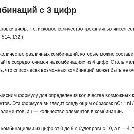
мбинаций с 3 цифр
новки цифр, т. е. искомое количество трехзначных чисел ес
 514, 132,)
количество различных комбинаций, которые можно составит
вайте сосредоточимся на комбинациях из 4 цифр. Столь ма
ь, что список всех возможных комбинаций может быть не о
выясним формулу для определения количества возможных к
тов. Эта формула выглядит следующим образом: nCr = n! / р!
элементов, а r — количество элементов в комбинации.
комбинациями из цифр от 0 до 9 n будет равно 10, а r — 4, 