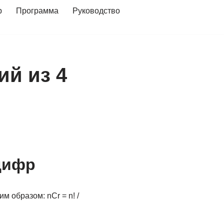
р
Программа
Руководство
ий из 4
цифр
 образом: nCr = n! /