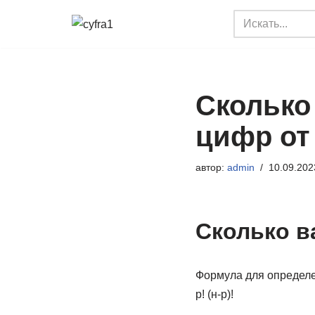
Перейти
к
содержимому
Сколько
цифр от 
автор:
admin
10.09.202
Сколько в
Формула для определе
р! (н-р)!