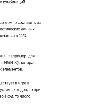
го комбинаций
ые можно составить из
тистических данных
речается в 11%
ния. Например, для
 N!/(N-K)!, которая
х элементов.
ествует в игре в
устимых ходов, то при
ой ход, то число