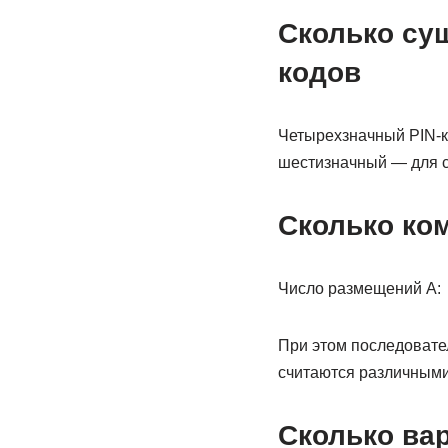
Сколько су
кодов
Четырехзначный PIN-к
шестизначный — для с
Сколько ко
Число размещений A:
При этом последовате
считаются различными.
Сколько ва