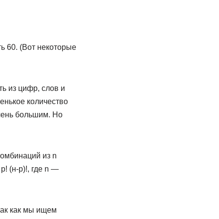
ть 60. (Вот некоторые
ь из цифр, слов и
ленькое количество
чень большим. Но
омбинаций из n
 (н-р)!, где n —
так как мы ищем