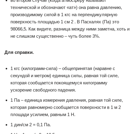
во втором случае (когда атмосферу называют
технической и обозначают «ат») она равна давлению,
производимому силой в 1 кгс на перпендикулярную
поверхность площадью 1 см 2 . В Паскалях (Па) это
98066,5. Как видите, разница между ними заметна, хоть и
не слишком существенно – чуть более 3%.
Для справки.
1 кгс (килограмм-сила) – общепринятая (наравне с
секундой и метром) единица силы, равная той силе,
которая сообщается покоящемуся килограмму
ускорение свободного падения.
1 Па – единица измерения давления, равная той силе,
которая равномерно сообщается поверхности в 1 м 2
площади усилием, равным 1 Н.
1 дин/см 2 = 0,1 Па.