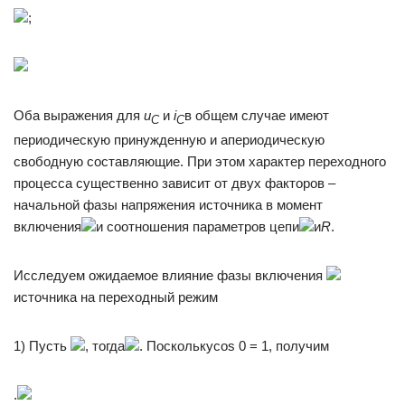
;
Оба выражения для
u
и
i
в общем случае имеют
C
C
периодическую принужденную и апериодическую
свободную составляющие. При этом характер переходного
процесса существенно зависит от двух факторов –
начальной фазы напряжения источника в момент
включения
и соотношения параметров цепи
и
R
.
Исследуем ожидаемое влияние фазы включения
источника на переходный режим
1) Пусть
, тогда
. Посколькуcos 0 = 1, получим
.