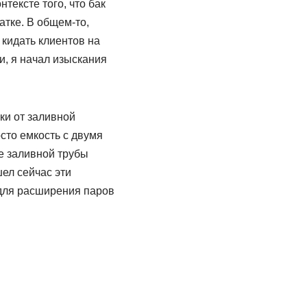
тексте того, что бак
атке. В общем-то,
 кидать клиентов на
и, я начал изыскания
бки от заливной
сто емкость с двумя
ле заливной трубы
шел сейчас эти
 для расширения паров