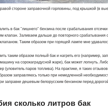
правой стороне заправочной горловины, под крышкой (в вы
налить в бак "лишнего" бензина после срабатывания отсечк
им клапан. Заливаем дальше до повторного срабатывания о
клапаном. Таким образом при горящей лампе мне удавалось
лить таким образом полный бак и нагреть его (например, за
 машину на сорокаградусной жаре), бак может лопнуть. Либо
ер (уловитель паров топлива). На практике, я таких отзывов
бразом заправляюсь только при немедленной необходимост
при заправке дешевым белорусским бензином перед дорого
ия сколько литров бак