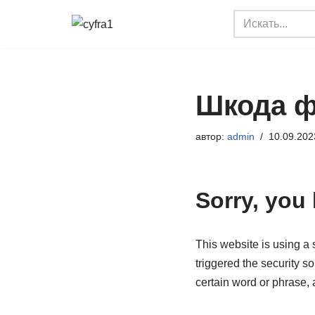
Перейти
к
содержимому
Шкода ф
автор:
admin
10.09.202
Sorry, you
This website is using a s
triggered the security so
certain word or phrase