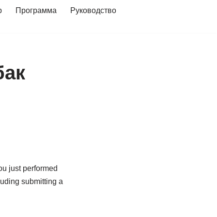
р
Программа
Руководство
бак
you just performed
cluding submitting a