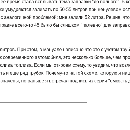
ее время стала всплывать тема заправки "до полного". В кон
ки умудряются заливать по 50-55 литров при ненулевом ост
с аналогичной проблемой: мне залили 52 литра. Решив, что
правке всего-то 45 было бы слишком "палевно" для заправк
 литров. При этом, в мануале написано что это с учетом тру
к современного автомобиля, это несколько больше, чем про
слива топлива. Если мы откроем схему, то увидим, что воз
ть и еще ряд трубок. Почему-то на той схеме, которую я на
значены, но раньше я встречал подпись из серии "емкость