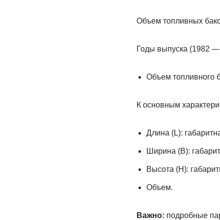
Объем топливных бако
Годы выпуска (1982 — 
Объем топливного ба
К основным характери
Длина (L): габарит
Ширина (B): габари
Высота (H): габари
Объем.
Важно:
подробные пар