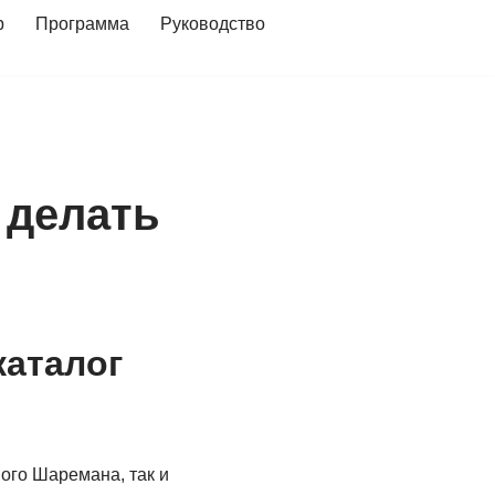
р
Программа
Руководство
 делать
каталог
ого Шаремана, так и