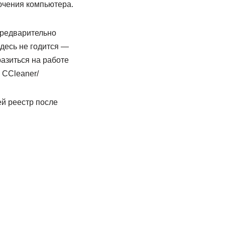
ючения компьютера.
предварительно
десь не годится —
разиться на работе
 CCleaner/
ей реестр после