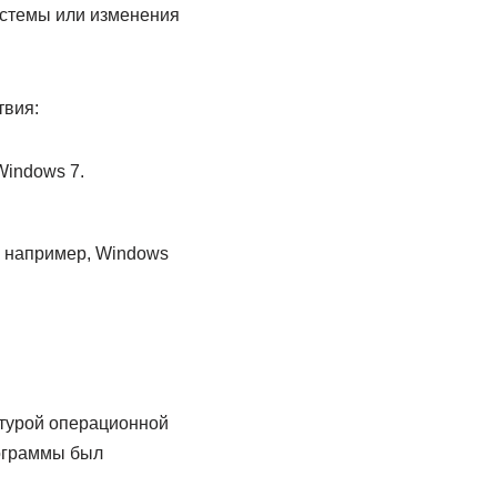
истемы или изменения
твия:
Windows 7.
 например, Windows
ктурой операционной
рограммы был