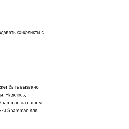
здавать конфликты с
ожет быть вызвано
ы. Надеюсь,
 Shareman на вашем
жки Shareman для