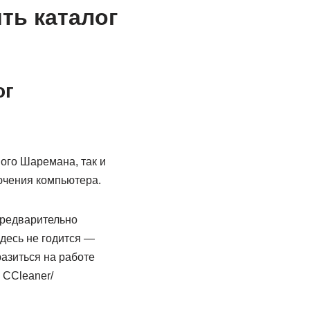
ть каталог
ог
ого Шаремана, так и
ючения компьютера.
предварительно
десь не годится —
разиться на работе
 CCleaner/