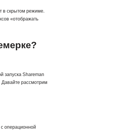
т в скрытом режиме.
оксов «отображать
семерке?
ой запуска Shareman
. Давайте рассмотрим
 с операционной