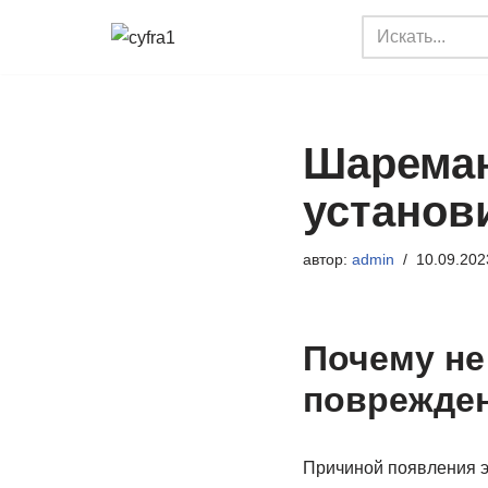
Перейти
к
содержимому
Шареман
установи
автор:
admin
10.09.202
Почему не
поврежден
Причиной появления эт