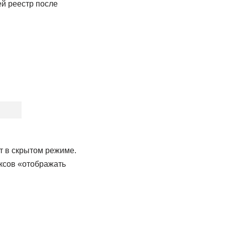
ей реестр после
т в скрытом режиме.
оксов «отображать