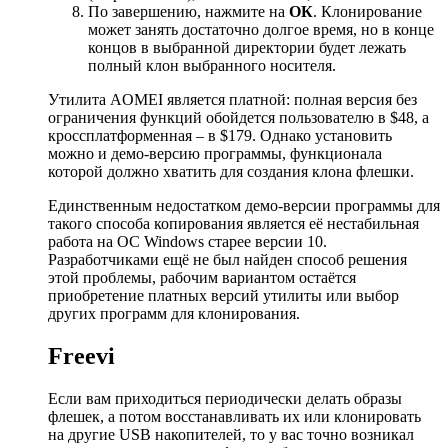
По завершению, нажмите на
ОК
. Клонирование
может занять достаточно долгое время, но в конце
концов в выбранной директории будет лежать
полный клон выбранного носителя.
Утилита AOMEI является платной: полная версия без
ограничения функций обойдется пользователю в $48, а
кроссплатформенная – в $179. Однако установить
можно и демо-версию программы, функционала
которой должно хватить для создания клона флешки.
Единственным недостатком демо-версии программы для
такого способа копирования является её нестабильная
работа на ОС Windows старее версии 10.
Разработчиками ещё не был найден способ решения
этой проблемы, рабочим вариантом остаётся
приобретение платных версий утилиты или выбор
других программ для клонирования.
Freevi
Если вам приходиться периодически делать образы
флешек, а потом восстанавливать их или клонировать
на другие USB накопителей, то у вас точно возникал