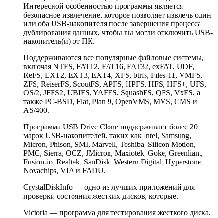
Интересной особенностью программы является
безопасное извлечение, которое позволяет извлечь один
или оба USB-накопителя после завершения процесса
дублирования данных, чтобы вы могли отключить USB-
накопитель(и) от ПК.
Поддерживаются все популярные файловые системы,
включая NTFS, FAT12, FAT16, FAT32, exFAT, UDF,
ReFS, EXT2, EXT3, EXT4, XFS, btrfs, Files-11, VMFS,
ZFS, ReiserFS, ScoutFS, APFS, HPFS, HFS, HFS+, UFS,
OS/2, JFFS2, UBIFS, YAFFS, SquashFS, QFS, VxFS, а
также PC-BSD, Flat, Plan 9, OpenVMS, MVS, CMS и
AS/400.
Программа USB Drive Clone поддерживает более 20
марок USB-накопителей, таких как Intel, Samsung,
Micron, Phison, SMI, Marvell, Toshiba, Silicon Motion,
PMC, Sierra, OCZ, JMicron, Maxiotek, Goke, Greenliant,
Fusion-io, Realtek, SanDisk, Western Digital, Hyperstone,
Novachips, VIA и FADU.
CrystalDiskInfo — одно из лучших приложений для
проверки состояния жестких дисков, которые.
Victoria — программа для тестирования жесткого диска.