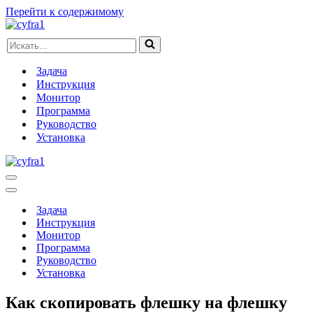
Перейти к содержимому
Искать...
Задача
Инструкция
Монитор
Программа
Руководство
Установка
Меню
навигации
Меню
навигации
Задача
Инструкция
Монитор
Программа
Руководство
Установка
Как скопировать флешку на флешку