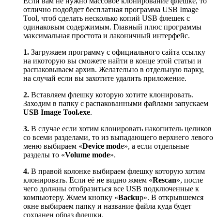
Если вам не нужно массовое клонирование флешке, то
отлично подойдет бесплатная программа USB Image
Tool, чтоб сделать несколько копий USB флешек с
одинаковым содержимым. Главный плюс программы
максимальная простота и лаконичный интерфейс.
1.
Загружаем программу с официального сайта ссылку
на икоторую вы сможете найти в конце этой статьи и
распаковываем архив. Желательно в отдельную парку,
на случай если вы захотите удалить приложение.
2.
Вставляем флешку которую хотите клонировать.
Заходим в папку с распакованными файлами запускаем
USB Image Tool.exe
.
3.
В случае если хотим клонировать накопитель целиков
со всеми разделами, то из выпадающего верхнего левого
меню выбираем «
Device mod
e», а если отдельные
разделы то «
Volume mode
».
4.
В правой колонке выбираем флешку которую хотим
клонировать. Если её не видно жмем «
Rescan
», после
чего должны отобразиться все USB подключенные к
компьютеру. Жмем кнопку «
Backu
p». В открывшемся
окне выбираем папку и название файла куда будет
сохранен образ флешки.