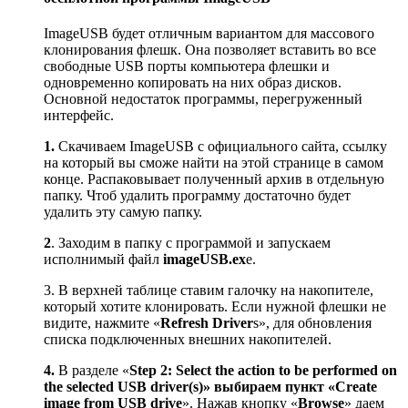
ImageUSB будет отличным вариантом для массового
клонирования флешк. Она позволяет вставить во все
свободные USB порты компьютера флешки и
одновременно копировать на них образ дисков.
Основной недостаток программы, перегруженный
интерфейс.
1.
Скачиваем ImageUSB с официального сайта, ссылку
на который вы сможе найти на этой странице в самом
конце. Распаковывает полученный архив в отдельную
папку. Чтоб удалить программу достаточно будет
удалить эту самую папку.
2
. Заходим в папку с программой и запускаем
исполнимый файл
imageUSB.ex
e.
3. В верхней таблице ставим галочку на накопителе,
который хотите клонировать. Если нужной флешки не
видите, нажмите «
Refresh Driver
s», для обновления
списка подключенных внешних накопителей.
4.
В разделе «
Step 2: Select the action to be performed on
the selected USB driver(s)» выбираем пункт «Create
image from USB drive
». Нажав кнопку «
Browse
» даем