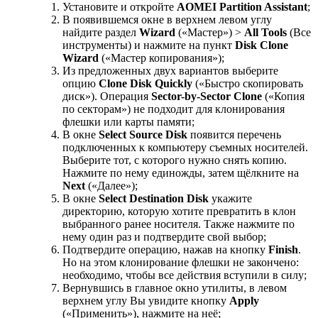
Установите и откройте
AOMEI Partition Assistant
;
В появившемся окне в верхнем левом углу
найдите раздел
Wizard
(«Мастер») >
All Tools
(Все
инструменты) и нажмите на пункт
Disk Clone
Wizard
(«Мастер копирования»);
Из предложенных двух вариантов выберите
опцию
Clone Disk Quickly
(«Быстро скопировать
диск»). Операция
Sector-by-Sector Clone
(«Копия
по секторам») не подходит для клонирования
флешки или карты памяти;
В окне
Select Source Disk
появится перечень
подключенных к компьютеру съемных носителей.
Выберите тот, с которого нужно снять копию.
Нажмите по нему единожды, затем щёлкните на
Next
(«Далее»);
В окне
Select Destination Disk
укажите
директорию, которую хотите превратить в клон
выбранного ранее носителя. Также нажмите по
нему один раз и подтвердите свой выбор;
Подтвердите операцию, нажав на кнопку
Finish
.
Но на этом клонирование флешки не закончено:
необходимо, чтобы все действия вступили в силу;
Вернувшись в главное окно утилиты, в левом
верхнем углу Вы увидите кнопку
Apply
(«Применить»), нажмите на неё;