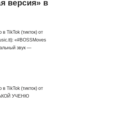
ая версия» в
в TikTok (тикток) от
t): «#BOSSMoves
альный звук —
в TikTok (тикток) от
 ТАКОЙ УЧЕНЮ