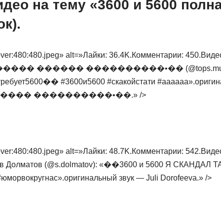
део на тему «3600 и 5600 полн
ок).
er:480:480.jpeg» alt=»Лайки: 36.4K.Комментарии: 450.Видео 
•������ ������ ����������•�� (@tops.music.t
требует5600�� #3600и5600 #скакойстати #аааааа».оригин
���� ����������•��.» />
er:480:480.jpeg» alt=»Лайки: 48.7K.Комментарии: 542.Видео 
ав Долматов (@s.dolmatov): «��3600 и 5600 Я СКАНДАЛ
морвокругнас».оригинальный звук — Juli Dorofeeva.» />