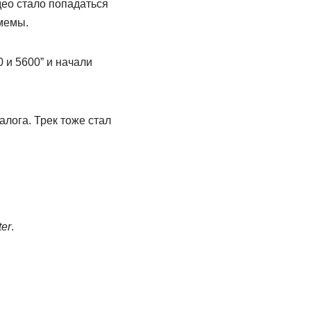
део стало попадаться
мемы.
 и 5600” и начали
алога. Трек тоже стал
ter
.