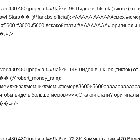
er:480:480.jpeg» alt=»Лайки: 98.Видео в TikTok (тикток) от 
l Stars�� (@lark.bs.official): «ААААА ААААА#смех #юм
0 #5600 #3600и5600 #скакойстати #АААААААА».оригиналь
�.» />
er:480:480.jpeg» alt=»Лайки: 149.Видео в TikTok (тикток) о
� (@robert_money_rain):
#мем#жиза#мемчик#мемы#юмор#3600и5600аааааааааааа
тобы видеть больше мемов>>>».С какой стати? оригиналь
��.» />
er:480:480.jpeg» alt=»Лайки: 72.8K.Комментарии: 420.Видео 