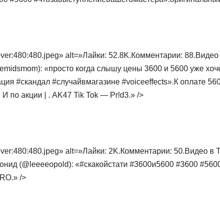
er:480:480.jpeg» alt=»Лайки: 52.8K.Комментарии: 88.Видео в
emidsmom): «просто когда слышу цены 3600 и 5600 уже хоч
 #скандал #случайвмагазине #voiceeffects».К оплате 5600
И по акции | . AK47 Tik Tok — Pr!d3.» />
er:480:480.jpeg» alt=»Лайки: 2K.Комментарии: 50.Видео в Ti
онид (@leeeeopold): «#скакойстати #3600и5600 #3600 #560
RO.» />