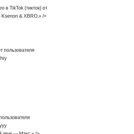
 в TikTok (тикток) от
Ksenon & XBRO.» />
от пользователя
hiy
т пользователя
ууу
вук — Макс.» />