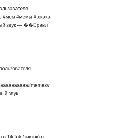
пользователя
ор #мем #мемы #ржака
ный звук — ��Бравл
т пользователя
ааааааааааа#memes#
ный звук —
в TikTok (тикток) от