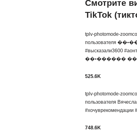
Смотрите ви
TikTok (тикт
tplv-photomode-zoomcov
пользователя ��
#высказали3600 #аон
��•������ ��
525.6K
tplv-photomode-zoomcov
пользователя Вячесл
#хочуврекомендации #ю
748.6K