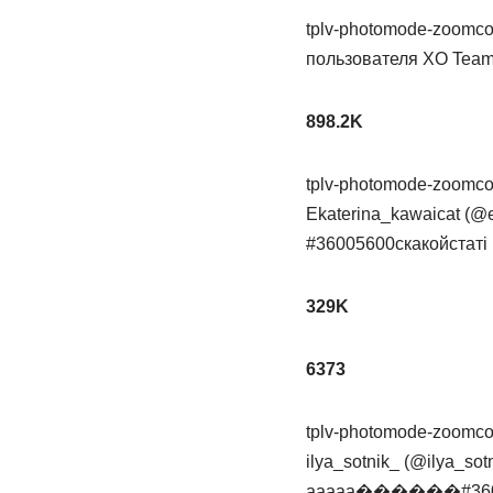
tplv-photomode-zoomcov
пользователя XO Tea
898.2K
tplv-photomode-zoomcov
Ekaterina_kawaicat (@
#36005600скакойстаті
329K
6373
tplv-photomode-zoomcov
ilya_sotnik_ (@ilya_so
ааааа������#3600 #5