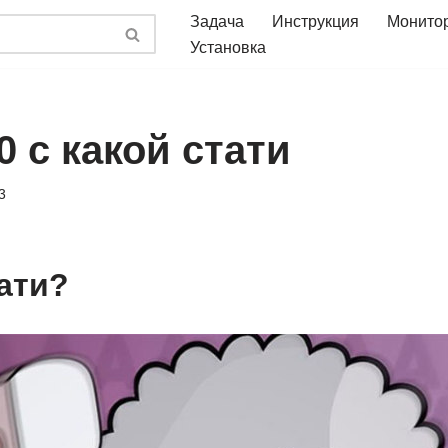
Задача
Инструкция
Монито
Установка
0 с какой стати
3
тати?