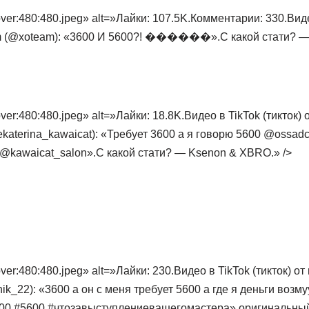
er:480:480.jpeg» alt=»Лайки: 107.5K.Комментарии: 330.Видео
m (@xoteam): «3600 И 5600?! ������».С какой стати? — 
er:480:480.jpeg» alt=»Лайки: 18.8K.Видео в TikTok (тикток) 
ekaterina_kawaicat): «Требует 3600 а я говорю 5600 @ossadc
 @kawaicat_salon».С какой стати? — Ksenon & XBRO.» />
er:480:480.jpeg» alt=»Лайки: 230.Видео в TikTok (тикток) о
tnik_22): «3600 а он с меня требует 5600 а где я деньги возму
600 #чтозавыступлениевашегомастера».оригинальный з