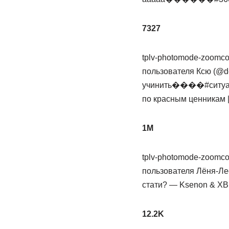
7327
tplv-photomode-zoomcov
пользователя Ксю (@d
учинить����#ситуация
по красным ценникам | 
1M
tplv-photomode-zoomcov
пользователя Лёня-Ле
стати? — Ksenon & XB
12.2K