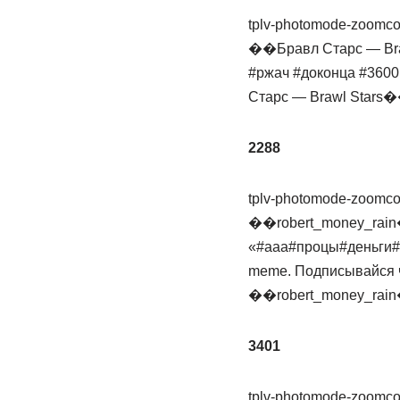
tplv-photomode-zoomcov
��Бравл Старс — Braw
#ржач #доконца #360
Старс — Brawl Stars�
2288
tplv-photomode-zoomcov
��robert_money_rain�
«#ааа#процы#деньги
meme. Подписывайся ч
��robert_money_rain
3401
tplv-photomode-zoomcov