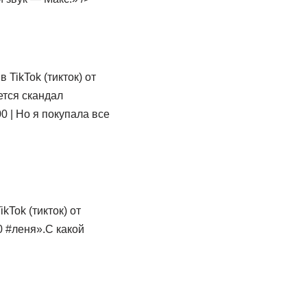
 TikTok (тикток) от
ется скандал
 | Но я покупала все
kTok (тикток) от
0 #леня».С какой