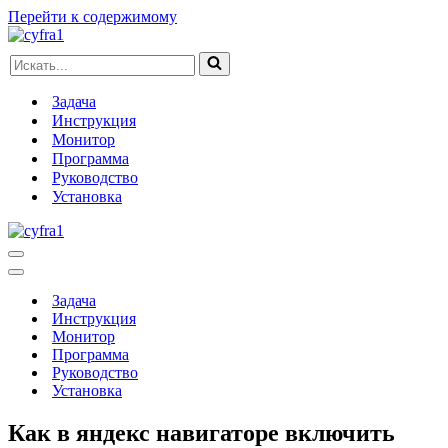
Перейти к содержимому
Искать...
Задача
Инструкция
Монитор
Программа
Руководство
Установка
Меню
навигации
Меню
навигации
Задача
Инструкция
Монитор
Программа
Руководство
Установка
Как в яндекс навигаторе включить