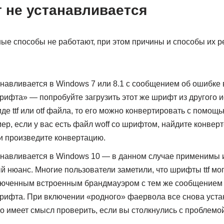
 не устанавливается
ные способы не работают, при этом причины и способы их 
навливается в Windows 7 или 8.1 с сообщением об ошибке 
ифта» — попробуйте загрузить этот же шрифт из другого 
де ttf или otf файла, то его можно конвертировать с помощ
ер, если у вас есть файл woff со шрифтом, найдите конверт
» и произведите конвертацию.
навливается в Windows 10 — в данном случае применимы 
й нюанс. Многие пользователи заметили, что шрифты ttf мо
люченным встроенным брандмауэром с тем же сообщением о
рифта. При включении «родного» фаервола все снова уста
о имеет смысл проверить, если вы столкнулись с проблемой