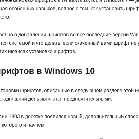
становка новых шрифтов в Windows 10, 8.1 и Windows 7 — 
щая особенных навыков, вопрос о том, как установить шри
асто.
робно о добавлении шрифтов во все последние версии Wind
я системой и что делать, если скаченный вами шрифт не у
угих нюансах установки шрифтов.
шрифтов в Windows 10
становки шрифтов, описанные в следующем разделе этой ин
сегодняшний день являются предпочтительными.
сии 1803 в десятке появился новый, дополнительный способ
 которого и начнем.