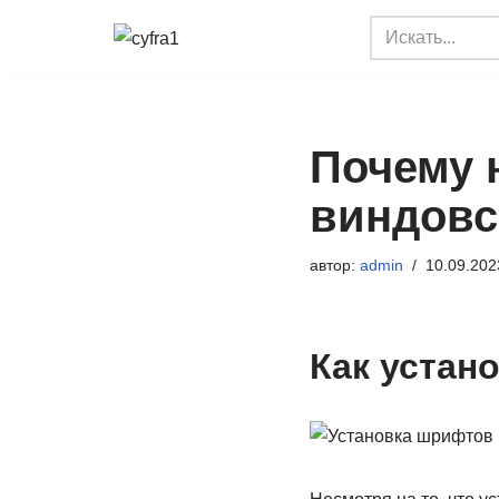
Перейти
к
содержимому
Почему 
виндовс
автор:
admin
10.09.202
Как устан