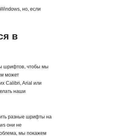
indows, но, если
ся в
пы шрифтов, чтобы мы
ам может
Calibri, Arial или
делать наши
овить разные шрифты на
ws они не
роблема, мы покажем