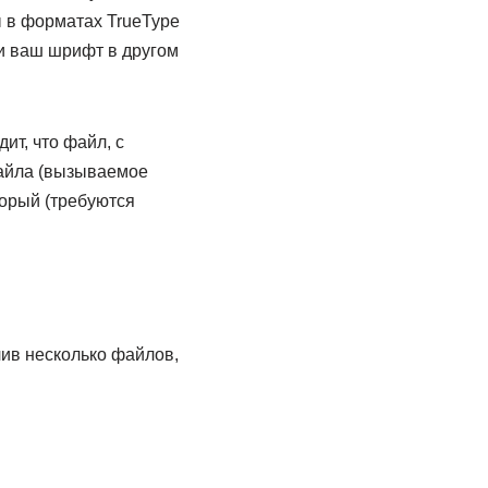
ы в форматах TrueType
ли ваш шрифт в другом
ит, что файл, с
файла (вызываемое
торый (требуются
лив несколько файлов,