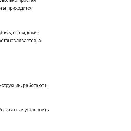
довольно простая
фты приходится
ows, о том, какие
станавливается, а
струкции, работают и
 скачать и установить