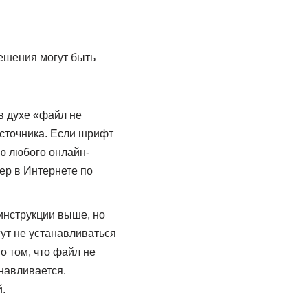
решения могут быть
в духе «файл не
источника. Если шрифт
ью любого онлайн-
ер в Интернете по
инструкции выше, но
гут не устанавливаться
 том, что файл не
навливается.
.