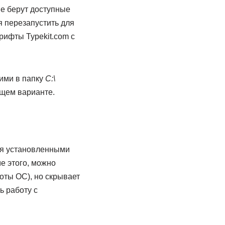
е берут доступные
 перезапустить для
рифты Typekit.com с
ими в папку
C:\
ущем варианте.
ния установленными
е этого, можно
оты ОС), но скрывает
ь работу с