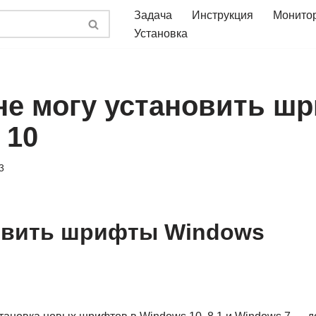
Задача
Инструкция
Монито
Установка
не могу установить ш
 10
3
овить шрифты Windows