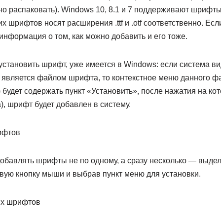
но распаковать). Windows 10, 8.1 и 7 поддерживают шрифт
х шрифтов носят расширения .ttf и .otf соответственно. Ес
информация о том, как можно добавить и его тоже.
 установить шрифт, уже имеется в Windows: если система вид
 является файлом шрифта, то контекстное меню данного 
будет содержать пункт «Установить», после нажатия на ко
, шрифт будет добавлен в систему.
добавлять шрифты не по одному, а сразу несколько — выде
авую кнопку мыши и выбрав пункт меню для установки.