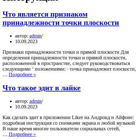
Что является признаком
принадлежности точки плоскости
автор:
admin
10.09.2023
Признаки принадлежности точки и прямой плоскости Для
определения принадлежности точки и прямой плоскости,
расположенной в пространстве, следует руководствоваться
следующими ‘ положениями: · точка принадлежит плоскости,
Что
…
Подробнее »
является
признаком
Что такое эдит в лайке
принадлежности
точки
автор:
admin
плоскости
10.09.2023
Как сделать эдит в приложении Likee на Андроид и Айфоне:
подробная инструкция со снимками экрана и любой музыкой
В наше время многие пользователи социальных сетей,
Что
…
Подробнее »
такое