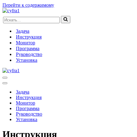
Перейти к содержимому
Искать...
Задача
Инструкция
Монитор
Программа
Руководство
Установка
Меню
навигации
Меню
навигации
Задача
Инструкция
Монитор
Программа
Руководство
Установка
Инструкция