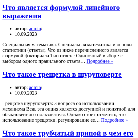
эдит
Что является формулой линейного
в
выражения
лайке
автор:
admin
10.09.2023
Специальная математика. Специальная математика и основы
статистики (ответы). Что из ниже перечисленного является
формулой факториала Тип ответа: Одиночный выбор • с
Что
выбором одного правильного ответа…
Подробнее »
является
формулой
Что такое трещетка в шуруповерте
линейного
выражения
автор:
admin
10.09.2023
Трещотка шуруповерта: 3 вопроса об использовании
механизма Ведь эта опция является доступной и понятной для
обыкновенного пользователя. Однако стоит отметить, что
Что
использование трещотки, регулирование ее…
Подробнее »
тако
трещ
Что такое трубчатый припой в чем его
в