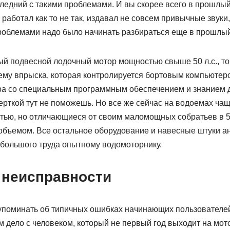
ледний с такими проблемами. И вы скорее всего в прошлый
р работал как то не так, издавал не совсем привычные звуки
роблемами надо было начинать разбираться еще в прошлый 
ый подвесной лодочный мотор мощностью свыше 50 л.с., то
ему впрыска, которая контролируется бортовым компьютеро
ра со специальным программным обеспечением и знанием д
ерткой тут не поможешь. Но все же сейчас на водоемах ча
тью, но отличающиеся от своим маломощных собратьев в 5-
объемом. Все остальное оборудование и навесные штуки а
 большого труда опытному водомоторнику.
неисправности
упоминать об типичных ошибках начинающих пользователей
м дело с человеком, который не первый год выходит на мото