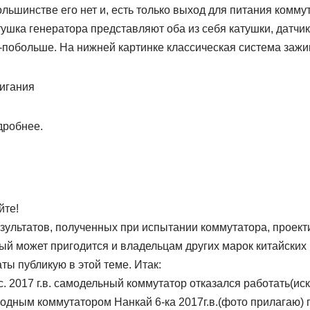
большинстве его нет и, есть только выход для питания комму
атушка генератора представляют оба из себя катушки, датчи
побольше. На нижней картинке классическая система зажиг
игания
йте!
зультатов, полученных при испытании коммутатора, проек
рый может пригодится и владельцам других марок китайских
ты публикую в этой теме. Итак:
с. 2017 г.в. самодельный коммутатор отказался работать(ис
 родным коммутатором Нанкай 6-ка 2017г.в.(фото прилагаю) 