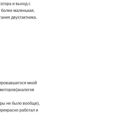
татора и выход с
к более маленькая,
ания двухтактника.
тировавшегося мной
 моторов(аналогов
кры не было вообще),
прекрасно работал и