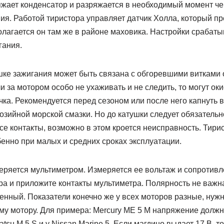
жает конденсатор и разряжается в необходимый момент чер
ия. Работой тиристора управляет датчик Холла, который п
лагается он там же в районе маховика. Настройки срабатыв
гания.
шке зажигания может быть связана с обгоревшими витками 
и за мотором особо не ухаживать и не следить, то могут ок
чка. Рекомендуется перед сезоном или после него капнуть 
озийной морской смазки. Но до катушки следует обязательн
се контакты, возможно в этом кроется неисправность. Тири
бенно при малых и средних сроках эксплуатации.
еряется мультиметром. Измеряется ее вольтаж и сопротивл
ра и приложите контакты мультиметра. Полярность не важна
енный. Показатели конечно же у всех моторов разные, нужн
у мотору. Для примера: Mercury ME 5 M напряжение должно
atsu M 5 S и у Nissan Marine 5. Если магдино выдает 17 В, 