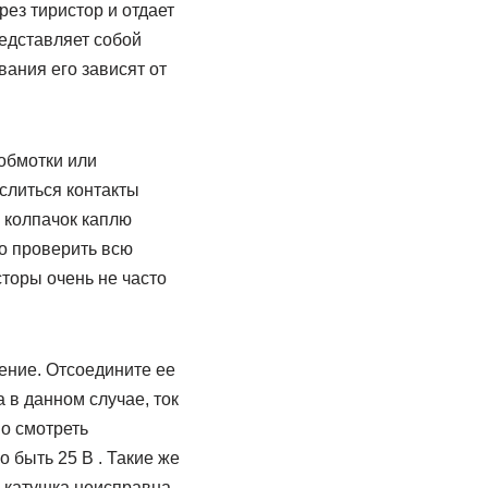
ез тиристор и отдает
редставляет собой
ания его зависят от
обмотки или
ислиться контакты
в колпачок каплю
о проверить всю
сторы очень не часто
ение. Отсоедините ее
 в данном случае, ток
о смотреть
 быть 25 В . Такие же
то катушка неисправна.