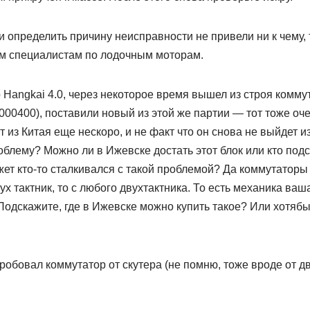
 определить причину неисправности не привели ни к чему,
им специалистам по лодочным моторам.
 Hangkai 4.0, через некоторое время вышел из строя коммут
4000400), поставили новый из этой же партии — тот тоже оче
из Китая еще нескоро, и не факт что он снова не выйдет из
блему? Можно ли в Ижевске достать этот блок или кто под
т кто-то сталкивался с такой проблемой? Да коммутаторы 
ух тактник, то с любого двухтактника. То есть механика ваша
одскажите, где в Ижевске можно купить такое? Или хотябы
 Пробовал коммутатор от скутера (не помню, тоже вроде от д