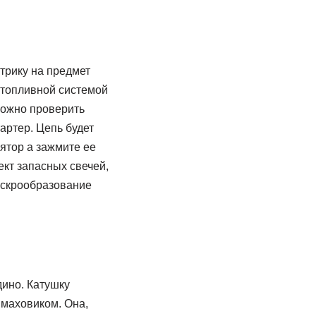
трику на предмет
 топливной системой
можно проверить
артер. Цепь будет
лятор а зажмите ее
ект запасных свечей,
искрообразование
дино. Катушку
 маховиком. Она,