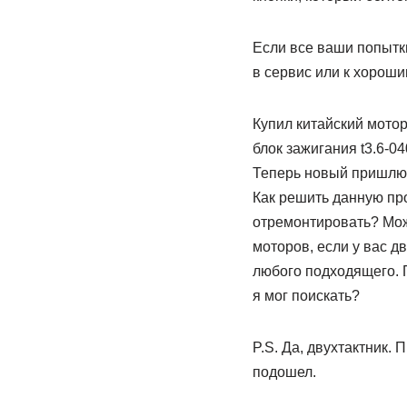
Если все ваши попытки
в сервис или к хорош
Купил китайский мотор
блок зажигания t3.6-0
Теперь новый пришлют 
Как решить данную про
отремонтировать? Може
моторов, если у вас дв
любого подходящего. П
я мог поискать?
P.S. Да, двухтактник.
подошел.