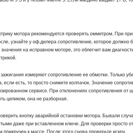
ктрику мотора рекомендуется проверять омметром. При пр
сле, узнайте у оф.дилера сопротивление, которое должно 
 значения на исправном моторе, это облегчит вам диагности
трикой.
зажигания измеряют сопротивление ее обмотки. Только убе
а, если есть, то просто снимите колпачок. Значение сопроти
изированном сервисе. При отклонениях сопротивления от 
ть целиком, она не разборная.
верить кнопку аварийной остановки мотора. Бывали случаи
утыми даже при вставленном ключе. Для проверки просто о
м прикручен к массе. После этого снова проверьте искру.