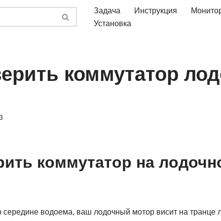
Задача
Инструкция
Монито
Установка
верить коммутатор лод
3
рить коммутатор на лодочн
 середине водоема, ваш лодочный мотор висит на транце л