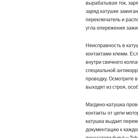
вырабатывая ток, заря
заряд катушке зажиган
переключатель и распо
угла опережения зажи
Неисправность в кату
контактами клемм. Есл
внутри свечного колпа
специальной антикорр
проводку. Осмотрите в
выходят из строя, осо
Магдино-катушка пров
контакты от цепи мото
катушка выдает перем
документацию к каждом
показатели будут у Toh