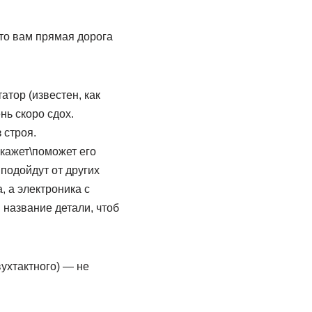
 то вам прямая дорога
атор (известен, как
нь скоро сдох.
 строя.
скажет\поможет его
подойдут от других
, а электроника с
 название детали, чтоб
вухтактного) — не