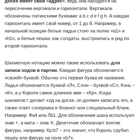
доске имеет свой «адрес»
, ведь она находится на
пересечении вертикали и горизонтали. Вертикали
обозначены латинскими буквами: a b c d e f g h. А каждая
горизонталь имеет свой номер, от 1 до 8. Например, в
начальной позиции белые ладьи стоят на полях «а1» и
«h1», а белые пешки, как солдаты, выстроились в ряд по
второй горизонтали.
Шахматную нотацию можно также использовать
для
записи ходов в партии
. Каждая фигура обозначается
«своей» буквой. Обычно это первая буква ее названия.
Ладья обозначается буквой «Л», Слон – буквой «С», Конь –
«К», а у Короля самое длинное имя – «Кр». Когда
шахматист делает ход на доске, он должен записать его, а
также ответ соперника в блокнот или специальный бланк.
Например: Фа4 или Лb1. Для обозначения шаха используют
знак +, а мата – знак Х. Двоеточие обозначает взятие
фигуры, например: Кр:b7 – это значит, что Король срубил
пешку или фигуру на поле «b7».