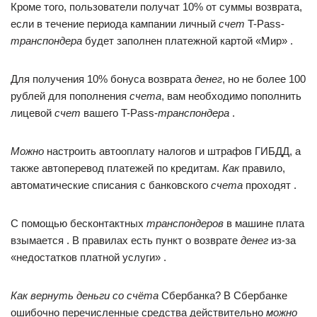
Кроме того, пользователи получат 10% от суммы возврата,
если в течение периода кампании личный
счет
T-Pass-
транспондера
будет заполнен платежной картой «Мир» .
Для получения 10% бонуса возврата
денег
, но не более 100
рублей для пополнения
счета
, вам необходимо пополнить
лицевой
счет
вашего T-Pass-
транспондера
.
Можно
настроить автооплату налогов и штрафов ГИБДД, а
также автоперевод платежей по кредитам.
Как
правило,
автоматические списания с банковского
счета
проходят .
С помощью бесконтактных
транспондеров
в машине плата
взымается . В правилах есть пункт о возврате
денег
из-за
«недостатков платной услуги» .
Как вернуть деньги со счёта
Сбербанка? В Сбербанке
ошибочно перечисленные средства действительно
можно