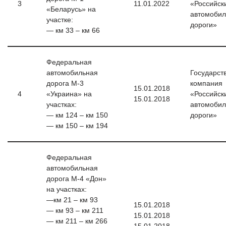
3
11.01.2022
«Российск
«Беларусь» на
автомоби
участке:
дороги»
— км 33 – км 66
Федеральная
автомобильная
Государст
дорога М-3
компания
15.01.2018
4
«Украина» на
«Российск
15.01.2018
участках:
автомоби
— км 124 – км 150
дороги»
— км 150 – км 194
Федеральная
автомобильная
дорога М-4 «Дон»
на участках:
—км 21 – км 93
15.01.2018
— км 93 – км 211
15.01.2018
— км 211 – км 266