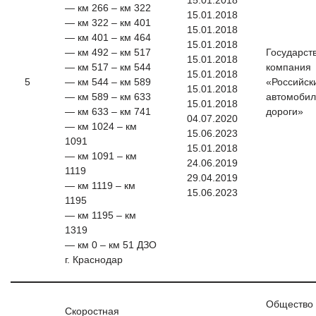
15.01.2018
— км 266 – км 322
15.01.2018
— км 322 – км 401
15.01.2018
— км 401 – км 464
15.01.2018
— км 492 – км 517
Государст
15.01.2018
— км 517 – км 544
компания
15.01.2018
5
— км 544 – км 589
«Российск
15.01.2018
— км 589 – км 633
автомоби
15.01.2018
— км 633 – км 741
дороги»
04.07.2020
— км 1024 – км
15.06.2023
1091
15.01.2018
— км 1091 – км
24.06.2019
1119
29.04.2019
— км 1119 – км
15.06.2023
1195
— км 1195 – км
1319
— км 0 – км 51 ДЗО
г. Краснодар
Общество 
Скоростная