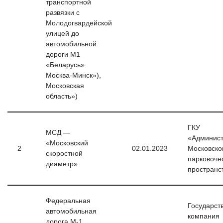
транспортной
развязки с
Молодогвардейской
улицей до
автомобильной
дороги М1
«Беларусь»
Москва-Минск»),
Московская
область»)
ГКУ
МСД —
«Админист
«Московский
2
02.01.2023
Московско
скоростной
парковочн
диаметр»
пространс
Федеральная
Государст
автомобильная
компания
дорога М-1