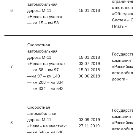
ограничен
автомобильная
ответстве
6
дорога М-11
15.01.2018
«Объедин
«Нева» на участке:
Системы 
— км 15 – км 58
Платы»
Скоростная
автомобильная
Государст
дорога М-11
15.01.2018
компания
«Нева» на участках:
03.07.2019
7
«Российск
— км 58 – км 97
15.01.2018
автомоби
—км 97 – км 149
06.06.2018
дороги»
— км 208 – км 334
— км 334 – км 543
Скоростная
Государст
автомобильная
компания
дорога М-11
03.09.2019
8
«Российск
«Нева» на участках:
27.11.2019
автомоби
— км 546 – км 646