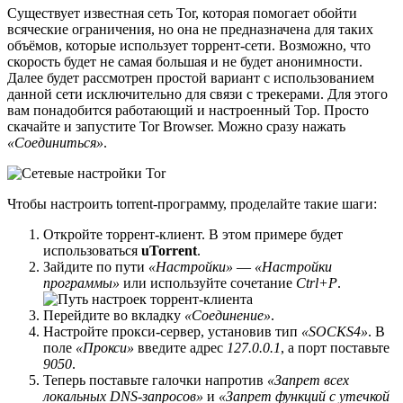
Существует известная сеть Tor, которая помогает обойти
всяческие ограничения, но она не предназначена для таких
объёмов, которые использует торрент-сети. Возможно, что
скорость будет не самая большая и не будет анонимности.
Далее будет рассмотрен простой вариант с использованием
данной сети исключительно для связи с трекерами. Для этого
вам понадобится работающий и настроенный Тор. Просто
скачайте и запустите Tor Browser. Можно сразу нажать
«Соединиться»
.
Чтобы настроить torrent-программу, проделайте такие шаги:
Откройте торрент-клиент. В этом примере будет
использоваться
uTorrent
.
Зайдите по пути
«Настройки»
—
«Настройки
программы»
или используйте сочетание
Ctrl+P
.
Перейдите во вкладку
«Соединение»
.
Настройте прокси-сервер, установив тип
«SOCKS4»
. В
поле
«Прокси»
введите адрес
127.0.0.1
, а порт поставьте
9050
.
Теперь поставьте галочки напротив
«Запрет всех
локальных DNS-запросов»
и
«Запрет функций с утечкой