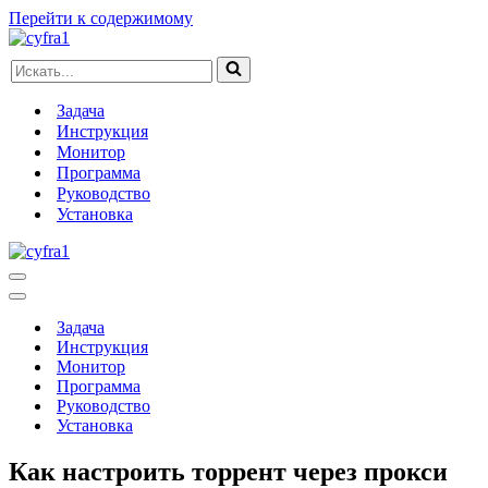
Перейти к содержимому
Искать...
Задача
Инструкция
Монитор
Программа
Руководство
Установка
Меню
навигации
Меню
навигации
Задача
Инструкция
Монитор
Программа
Руководство
Установка
Как настроить торрент через прокси