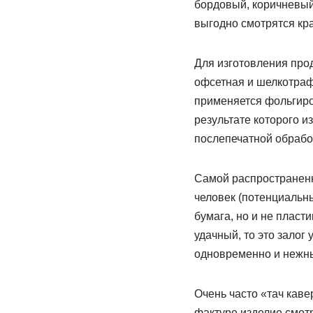
бордовый, коричневый,
выгодно смотрятся кра
Для изготовления прод
офсетная и шелкотрафа
применяется фольгиров
результате которого 
послепечатной обрабо
Самой распространенно
человек (потенциальный
бумага, но и не пласт
удачный, то это залог
одновременно и нежны 
Очень часто «тач каве
фактуре изделие смот