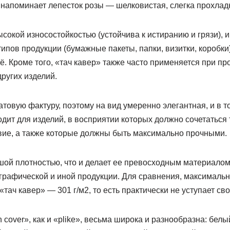
 напоминает лепесток розы — шелковистая, слегка прохладн
сокой износостойкостью (устойчива к истиранию и грязи), и
ипов продукции (бумажные пакеты, папки, визитки, коробки)
ё. Кроме того, «тач кавер» также часто применяется при пр
других изделий.
атовую фактуру, поэтому на вид умеренно элегантная, и в 
дит для изделий, в восприятии которых должно сочетаться 
вие, а также которые должны быть максимально прочными.
шой плотностью, что и делает ее превосходным материалом
графической и иной продукции. Для сравнения, максимальн
 «тач кавер» — 301 г/м2, то есть практически не уступает св
 cover», как и «plike», весьма широка и разнообразна: белы