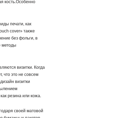
ая кость.Особенно
иды печати, как
ouch cover» также
ение без фольги, в
е методы
вляются визитки. Когда
, что это не совсем
 дизайн визитки
апылением
как резина или кожа.
агодаря своей матовой
ля бумажных пакетов