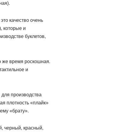
ая).
 это качество очень
, которые и
оизводстве буклетов,
то же время роскошная.
тактильное и
 для производства
ая плотность «плайк»
оему «брату».
й, черный, красный,