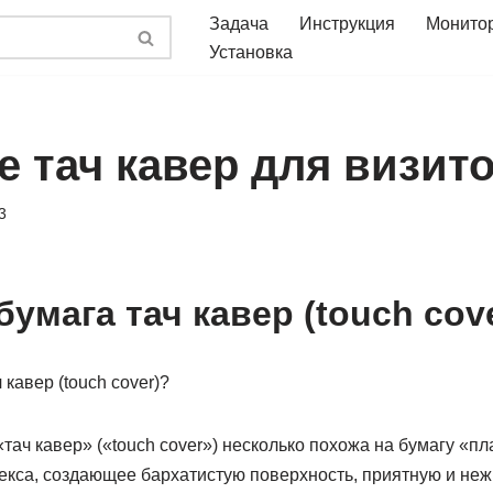
Задача
Инструкция
Монито
Установка
е тач кавер для визит
3
бумага тач кавер (touch cov
тач кавер» («touch cover») несколько похожа на бумагу «пл
екса, создающее бархатистую поверхность, приятную и неж