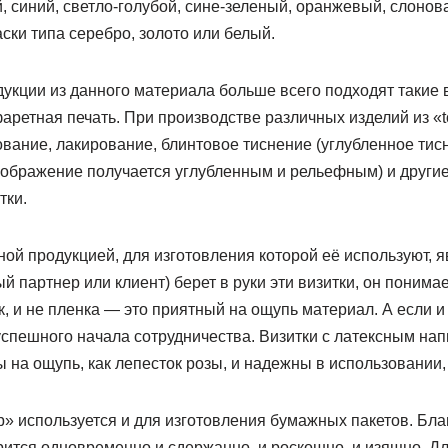
 синий, светло-голубой, сине-зеленый, оранжевый, слонов
ски типа серебро, золото или белый.
укции из данного материала больше всего подходят такие в
ретная печать. При производстве различных изделий из «t
ание, лакирование, блинтовое тиснение (углубленное тисн
изображение получается углубленным и рельефным) и други
тки.
й продукцией, для изготовления которой её используют, я
 партнер или клиент) берет в руки эти визитки, он понимает
ик, и не пленка — это приятный на ощупь материал. А если и
 успешного начала сотрудничества. Визитки с латексным н
на ощупь, как лепесток розы, и надежны в использовании, 
р» используется и для изготовления бумажных пакетов. Бл
рится одновременно и сдержанно, и роскошно, и изящно. Д