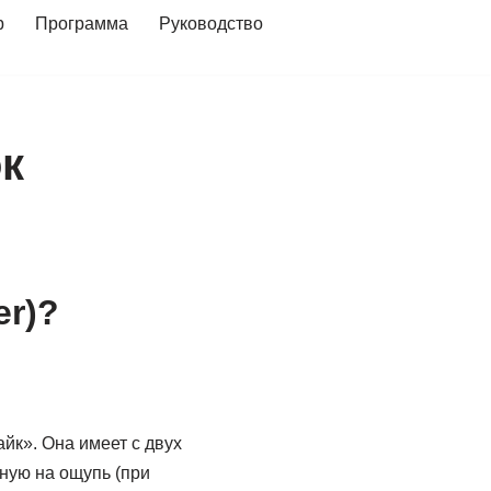
р
Программа
Руководство
ок
er)?
айк». Она имеет с двух
ную на ощупь (при