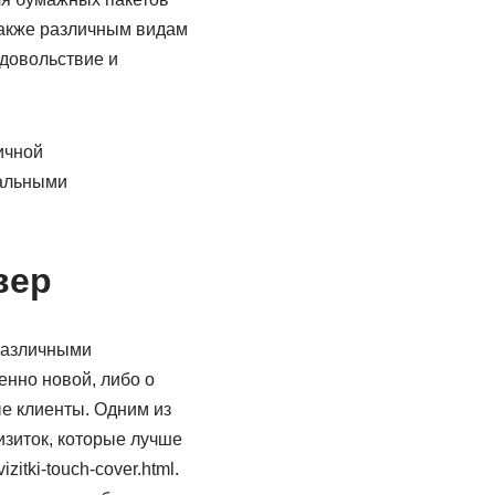
 также различным видам
удовольствие и
ичной
нальными
вер
 различными
енно новой, либо о
е клиенты. Одним из
зиток, которые лучше
tki-touch-cover.html.