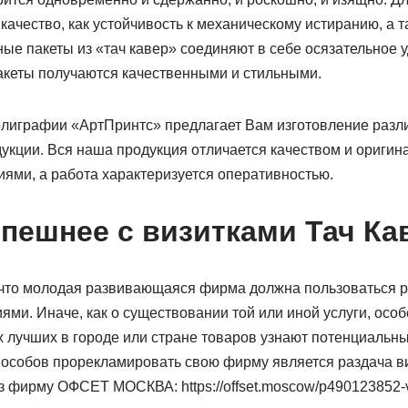
качество, как устойчивость к механическому истиранию, а
ые пакеты из «тач кавер» соединяют в себе осязательное 
акеты получаются качественными и стильными.
лиграфии «АртПринтс» предлагает Вам изготовление разл
укции. Вся наша продукция отличается качеством и ориги
ями, а работа характеризуется оперативностью.
спешнее с визитками Тач Ка
т, что молодая развивающаяся фирма должна пользоваться
и. Иначе, как о существовании той или иной услуги, особ
х лучших в городе или стране товаров узнают потенциальны
особов прорекламировать свою фирму является раздача ви
 фирму ОФСЕТ МОСКВА: https://offset.moscow/p490123852-vizi