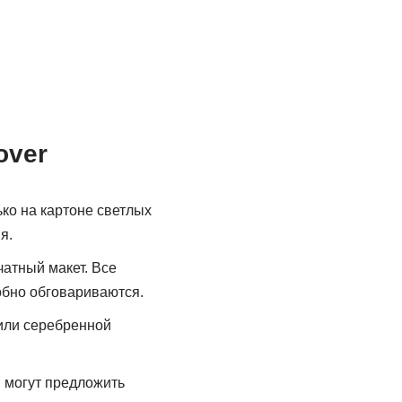
over
ько на картоне светлых
я.
атный макет. Все
обно обговариваются.
 или серебренной
и могут предложить