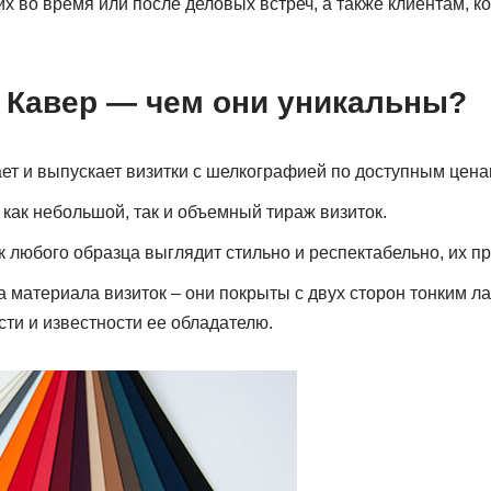
х во время или после деловых встреч, а также клиентам, к
ч Кавер — чем они уникальны?
т и выпускает визитки с шелкографией по доступным цена
 как небольшой, так и объемный тираж визиток.
 любого образца выглядит стильно и респектабельно, их пр
 материала визиток – они покрыты с двух сторон тонким лат
и и известности ее обладателю.