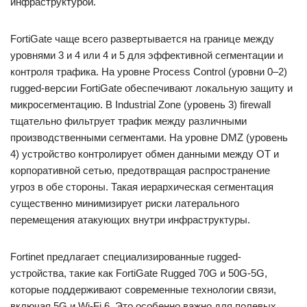
инфраструктурой.
FortiGate чаще всего развертывается на границе между
уровнями 3 и 4 или 4 и 5 для эффективной сегментации и
контроля трафика. На уровне Process Control (уровни 0–2)
rugged-версии FortiGate обеспечивают локальную защиту и
микросегментацию. В Industrial Zone (уровень 3) firewall
тщательно фильтрует трафик между различными
производственными сегментами. На уровне DMZ (уровень
4) устройство контролирует обмен данными между OT и
корпоративной сетью, предотвращая распространение
угроз в обе стороны. Такая иерархическая сегментация
существенно минимизирует риски латерального
перемещения атакующих внутри инфраструктуры.
Fortinet предлагает специализированные rugged-
устройства, такие как FortiGate Rugged 70G и 50G-5G,
которые поддерживают современные технологии связи,
включая 5G и Wi-Fi 6. Это особенно важно для полевых